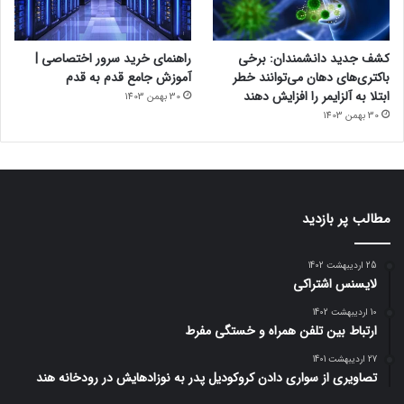
کشف جدید دانشمندان: برخی
راهنمای خرید سرور اختصاصی |
باکتری‌های دهان می‌توانند خطر
آموزش جامع قدم به قدم
ابتلا به آلزایمر را افزایش دهند
30 بهمن 1403
30 بهمن 1403
مطالب پر بازدید
25 اردیبهشت 1402
لایسنس اشتراکی
10 اردیبهشت 1402
ارتباط بین تلفن همراه و خستگی مفرط
27 اردیبهشت 1401
تصاویری از سواری دادن کروکودیل پدر به نوزادهایش در رودخانه هند