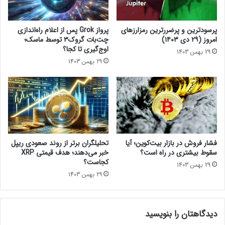
ک
ز
ز
ا
ا
ر
منبع
پرسودترین و پرضررترین رمزارزهای
پرواز Grok پس از اعلام راه‌اندازی
ز
ز
امروز (۲۹ دی ۱۴۰۳)
چت‌بات گروک۳ توسط ماسک؛
ن
ی
اوج‌گیری تا کجا؟
29 بهمن 1403
کریپتو پوتیتو
گ
چ
29 بهمن 1403
ا
ه
ه
م
اشتراک‌گذاری
ت
ی‌
ح
گ
ل
ذ
ی
ر
ل
د
اخبار کوتاه
گ
؟
فشار فروش در بازار بیت‌کوین؛ آیا
تحلیلگران برتر از روند صعودی ریپل
ر
!
سقوط بیشتری در راه است؟
خبر می‌دهند؛ هدف قیمتی XRP
م
کجاست؟
29 بهمن 1403
ع
29 بهمن 1403
ر
و
ف
دیدگاهتان را بنویسید
!