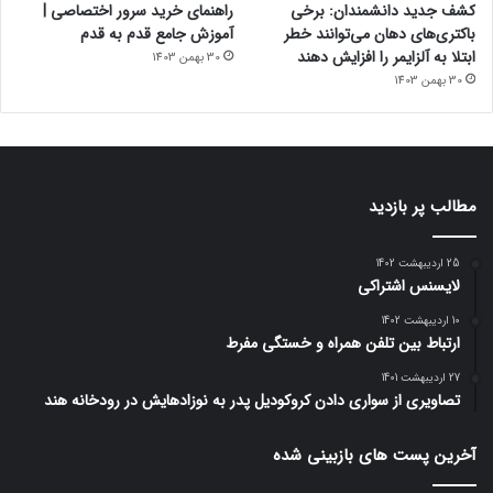
کشف جدید دانشمندان: برخی
راهنمای خرید سرور اختصاصی |
باکتری‌های دهان می‌توانند خطر
آموزش جامع قدم به قدم
ابتلا به آلزایمر را افزایش دهند
30 بهمن 1403
30 بهمن 1403
مطالب پر بازدید
25 اردیبهشت 1402
لایسنس اشتراکی
10 اردیبهشت 1402
ارتباط بین تلفن همراه و خستگی مفرط
27 اردیبهشت 1401
تصاویری از سواری دادن کروکودیل پدر به نوزادهایش در رودخانه هند
آخرین پست های بازبینی شده