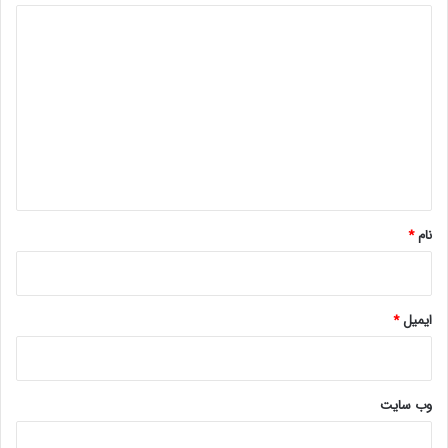
د
ی
د
گ
ا
ه
*
نام
*
ایمیل
*
وب‌ سایت