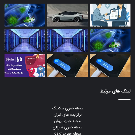
لینک های مرتبط
مجله خبری بیکینگ
برگزیده های ایران
مجله خبری یولن
مجله خبری نیوزلن
مجله خبری gsxr