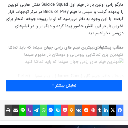
مارگو رابی اولین بار در فیلم اول Suicide Squad نقش هارلی کویین
را برعهده گرفت و سپس با فیلم Birds of Prey در مرکز توجهات قرار
گرفت. با این وجود به نظر می‌رسید که او با ریبوت جوخه انتحار برای
آخرین بار در این نقش حضور پیدا کرده و دیگر او را در فیلم‌های
دی‌سی نخواهیم دید.
مطلب پیشنهادی:
بهترین فیلم های رزمی جهان سینما که باید تماشا
کنید
بزن بزن تماشایی بروس‌لی و دوستان در مدیوم سینما
در حال حاضر جیمز گان (James Gunn) و پیتر سفران (Peter
Safran) رهبری دنیای دی‌سی را برعهده دارند و به نظر می‌رسد که با
نمایش بیشتر
همکاری دوباره با رابی علاقه‌مند هستند. یکی از طرفداران در توییتر از
جیمز گان سوال پرسید که آیا دوباره با مارگو رابی همکاری خواهد
داشت و این فیلم‌ساز محبوب در پاسخ گفت که حتما این کار را
فیسبوک
ایکس
لینکداین
تامبلر
پینتریست
Reddit
VKontakte
Odnoklassniki
پاکت
اسکایپ
مسنجر
واتس آپ
تلگرام
وایبر
لاین
اشتراک گذاری با ایمیل
چاپ
می‌کند.
نوشته های مشابه