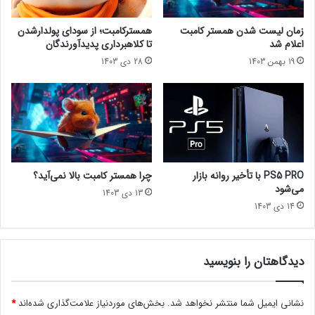
ف
ب
ی
ر
دی سیفیلم
زمان لیست شدن همستر کامبت
همسترکامبت؛ از سودای پولدارشدن
ک
ا
اعلام شد
تا کلاهبرداری پدیدآورندگان
ر
ی
19 بهمن 1403
28 دی 1403
د
س
ا
ل
۲
۰
۲
۲
م
PS5 PRO با تأخیر روانه بازار
چرا همستر کامبت بالا نمی‌آید؟
ع
می‌شود
13 دی 1403
ر
14 دی 1403
ف
ی
ش
د
دیدگاهتان را بنویسید
ن
د
نشانی ایمیل شما منتشر نخواهد شد.
بخش‌های موردنیاز علامت‌گذاری شده‌اند
*