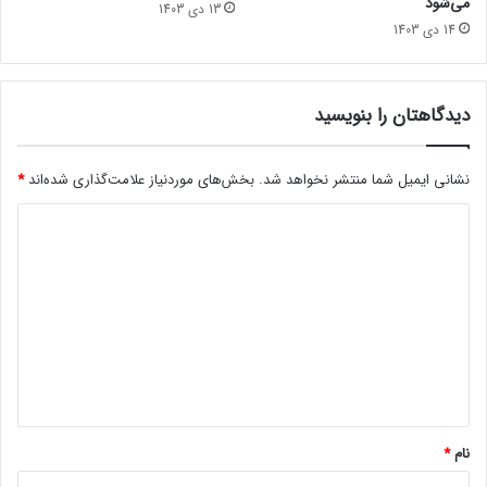
می‌شود
13 دی 1403
سایبرپانک 2077ماد
ر
14 دی 1403
ا
ب
ه
پ
دیدگاهتان را بنویسید
ا
ی
نشانی ایمیل شما منتشر نخواهد شد.
بخش‌های موردنیاز علامت‌گذاری شده‌اند
*
ا
ن
د
ر
س
ی
ا
د
ن
گ
د
ا
ه
*
نام
*