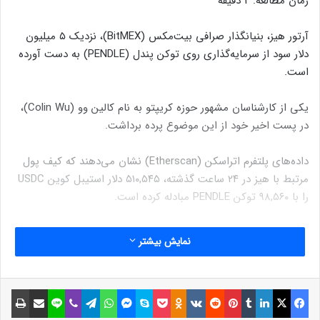
زمان مطالعه:
2
دقیقه
آرتور هیز، بنیانگذار صرافی بیت‌مکس (BitMEX)، نزدیک ۵ میلیون
دلار سود از سرمایه‌گذاری روی توکن پندل (PENDLE) به دست آورده
است.
یکی از کارشناسان مشهور حوزه کریپتو به نام کالین وو (Colin Wu)،
در پست اخیر خود از این موضوع پرده برداشت.
داده‌های پلتفرم اتر‌اسکن (Etherscan) نشان می‌دهند که کیف پول
مرتبط با هیز در ۲۴ ساعت گذشته، ۵۱۰,۵۴۵ دلار استیبل کوین USDC
را با ۹۸,۵۶۰ توکن PENDLE مبادله کرده است.
نوشته های مشابه
نمایش بیشتر
چین لینک برای یک دسامبر صعودی
فیسبوک
ایکس
لینکداین
تامبلر
پینتریست
Reddit
VKontakte
Odnoklassniki
پاکت
اسکایپ
مسنجر
واتس آپ
تلگرام
وایبر
لاین
اشتراک گذاری با ایمیل
چاپ
آماده می‌شود!
13 آذر 1401