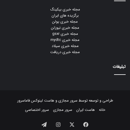
مجله خبری بیکینگ
برگزیده های ایران
مجله خبری یولن
مجله خبری نیوزلن
مجله خبری gsxr
مجله خبری mydtc
مجله خبری سیلاد
مجله خبری دریافت
تبلیغات
طراحی و توسعه توسط
سرور مجازی
و
هاست لینوکس
فاماسرور
خانه
هاست ایران
سرور مجازی
سرور اختصاصی
فیسبوک
ایکس
اینستاگرام
تلگرام