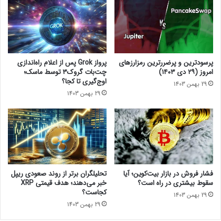
اخبار آلت کوین ها
ح
م
ل‌
ت
ه
و
ا
س
ی
ط
ل
ی
پرسودترین و پرضررترین رمزارزهای
پرواز Grok پس از اعلام راه‌اندازی
ا
ک
امروز (۲۹ دی ۱۴۰۳)
چت‌بات گروک۳ توسط ماسک؛
ی
ن
اوج‌گیری تا کجا؟
29 بهمن 1403
ه
ه
29 بهمن 1403
۲
ن
؛
گ
ر
!
ک
چ
و
ه
ر
آ
د
ی
ح
ن
فشار فروش در بازار بیت‌کوین؛ آیا
تحلیلگران برتر از روند صعودی ریپل
ج
د
سقوط بیشتری در راه است؟
خبر می‌دهند؛ هدف قیمتی XRP
م
ه‌
کجاست؟
29 بهمن 1403
م
ا
29 بهمن 1403
ع
ی