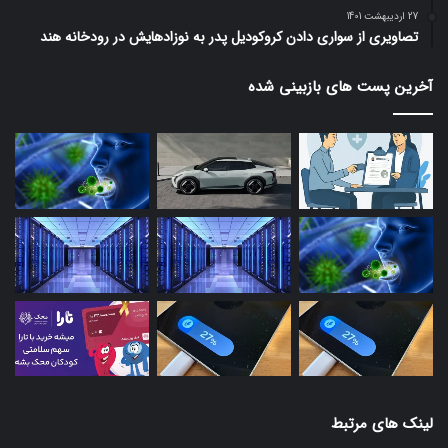
27 اردیبهشت 1401
تصاویری از سواری دادن کروکودیل پدر به نوزادهایش در رودخانه هند
آخرین پست های بازبینی شده
لینک های مرتبط