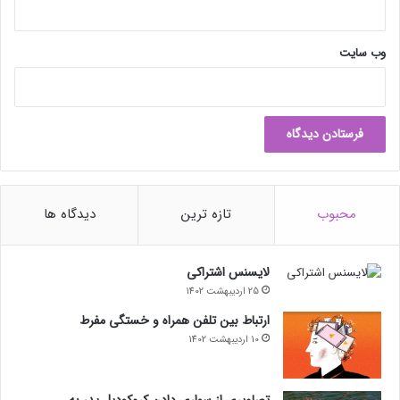
ص
ف
ر
وب‌ سایت
ت
ا
۶
۵
د
ر
ج
ه
محبوب
تازه ترین
دیدگاه ها
لایسنس اشتراکی
25 اردیبهشت 1402
ارتباط بین تلفن همراه و خستگی مفرط
10 اردیبهشت 1402
تصاویری از سواری دادن کروکودیل پدر به