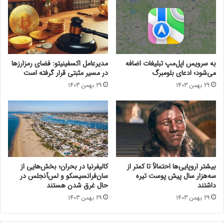
ر
م
ا
ط
غ
ب
ت
و
ع
ع
ل
م
به سرویس اپل‌مپ تبلیغات اضافه
مدیرعامل اکسفینیتو:‌ فضای رمزارزها
ی
ر
می‌شود؛ ادعای بلومبرگ
در مسیر مثبتی قرار گرفته است
م
ک
29 بهمن 1403
29 بهمن 1403
ه
ز
و
ی
ش
م
م
ع
ص
ر
ن
ف
و
ی
ع
ک
بیشتر اروپایی‌ها احتمالاً تا کمتر از
کالیفرنیا در بحران؛ بخش‌هایی از
ی
ر
سه‌هزار سال پیش پوست تیره
سان‌فرانسیسکو و لس‌آنجلس در
ر
د
داشتند
حال غرق شدن هستند
ف
؛
29 بهمن 1403
29 بهمن 1403
ت
س
ن
ا