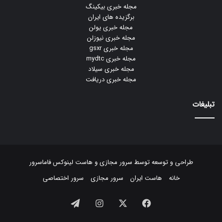
مجله خبری بیکینگ
برگزیده های ایران
مجله خبری یولن
مجله خبری نیوزلن
مجله خبری gsxr
مجله خبری mydtc
مجله خبری سیلاد
مجله خبری دریافت
تبلیغات
طراحی و توسعه توسط
سرور مجازی
و
هاست لینوکس
فاماسرور
خانه
هاست ایران
سرور مجازی
سرور اختصاصی
فیسبوک
ایکس
اینستاگرام
تلگرام