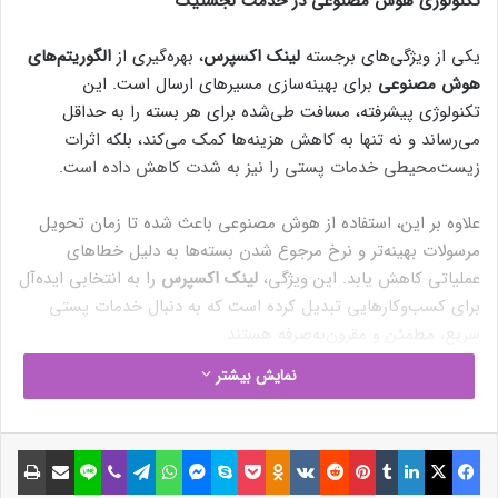
تکنولوژی هوش مصنوعی در خدمت لجستیک
یکی از ویژگی‌های برجسته
لینک اکسپرس
، بهره‌گیری از
الگوریتم‌های
هوش مصنوعی
برای بهینه‌سازی مسیرهای ارسال است. این
تکنولوژی پیشرفته، مسافت طی‌شده برای هر بسته را به حداقل
می‌رساند و نه تنها به کاهش هزینه‌ها کمک می‌کند، بلکه اثرات
زیست‌محیطی خدمات پستی را نیز به شدت کاهش داده است.
علاوه بر این، استفاده از هوش مصنوعی باعث شده تا زمان تحویل
مرسولات بهینه‌تر و نرخ مرجوع شدن بسته‌ها به دلیل خطاهای
عملیاتی کاهش یابد. این ویژگی،
لینک اکسپرس
را به انتخابی ایده‌آل
برای کسب‌وکارهایی تبدیل کرده است که به دنبال خدمات پستی
سریع، مطمئن و مقرون‌به‌صرفه هستند.
نمایش بیشتر
تجربه‌ای متفاوت برای مشتریان نهایی
نوشته های مشابه
فیسبوک
ایکس
لینکداین
تامبلر
پینتریست
Reddit
VKontakte
Odnoklassniki
پاکت
اسکایپ
مسنجر
واتس آپ
تلگرام
وایبر
لاین
اشتراک گذاری با ایمیل
چاپ