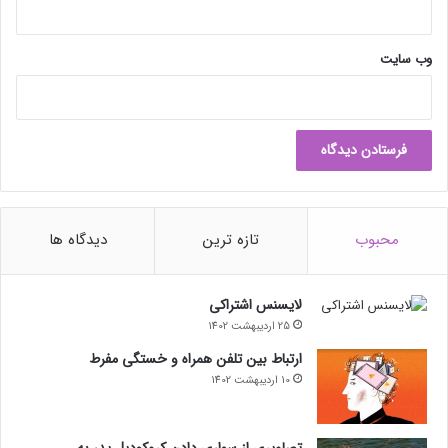
وب‌ سایت
محبوب
تازه ترین
دیدگاه ها
لایسنس اشتراکی
25 اردیبهشت 1402
ارتباط بین تلفن همراه و خستگی مفرط
10 اردیبهشت 1402
تصاویری از سواری دادن کروکودیل پدر به