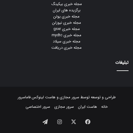
مجله خبری بیکینگ
برگزیده های ایران
مجله خبری یولن
مجله خبری نیوزلن
مجله خبری gsxr
مجله خبری mydtc
مجله خبری سیلاد
مجله خبری دریافت
تبلیغات
طراحی و توسعه توسط
سرور مجازی
و
هاست لینوکس
فاماسرور
خانه
هاست ایران
سرور مجازی
سرور اختصاصی
فیسبوک
ایکس
اینستاگرام
تلگرام