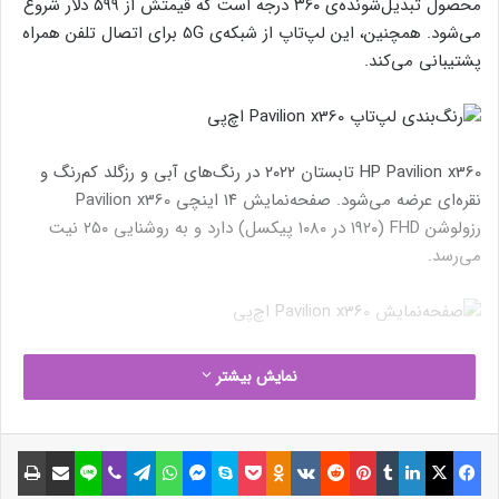
محصول تبدیل‌شونده‌ی ۳۶۰ درجه است که قیمتش از ۵۹۹ دلار شروع
می‌شود. همچنین، این لپ‌تاپ از شبکه‌ی 5G برای اتصال تلفن همراه
پشتیبانی می‌کند.
HP Pavilion x360 تابستان ۲۰۲۲ در رنگ‌های آبی و رزگلد کم‌رنگ و
نقره‌ای عرضه می‌شود. صفحه‌نمایش ۱۴ اینچی Pavilion x360
رزولوشن FHD (۱۹۲۰ در ۱۰۸۰ پیکسل) دارد و به روشنایی ۲۵۰ نیت
می‌رسد.
نوشته های مشابه
نمایش بیشتر
چرا شفق‌های قطبی در مناطق بسیار
فیسبوک
ایکس
لینکداین
تامبلر
پینتریست
Reddit
VKontakte
Odnoklassniki
پاکت
اسکایپ
مسنجر
واتس آپ
تلگرام
وایبر
لاین
اشتراک گذاری با ایمیل
چاپ
دور از قطب‌ها ازجمله ایران مشاهده