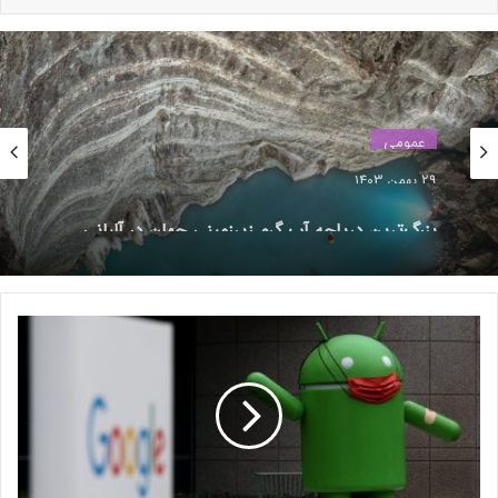
شدند؟
27 اردیبهشت 1403
مدل بیت‌کوینی آیفون ۱۶ پرو با
طلای ۲۴ عیار رونمایی شد!
عمومی
12 بهمن 1403
29 بهمن 1403
بزرگ‌ترین دریاچه آب گرم زیرزمینی جهان در آلبانی
لپ‌تاپ جدید اچ‌پی چند ویژگی ازجمله قابلیت HP Command
کشف شد
Center ،Performance Mode ،Balanced Mode و Power Saver
Mode پشتیبانی می‌کند و به شما امکان می‌دهد عملکرد آن را کنترل
کنید. همچنین، HP Palette (ابزار اختصاصی این شرکت برای طراحی
و نقاشی) روی آن از پیش نصب شده است.
گ
و
گ
ل
:‌
بلندگوهای دوگانه با Bang & Olufsen و پشتیبانی از HP Audio
ج
Boost محرک صدای این لپ‌تاپ هستند. Pavilion x360 دوربین ۵
ا
مگاپیکسلی با فناوری HP Presence و AI Noise Removal و یک
س