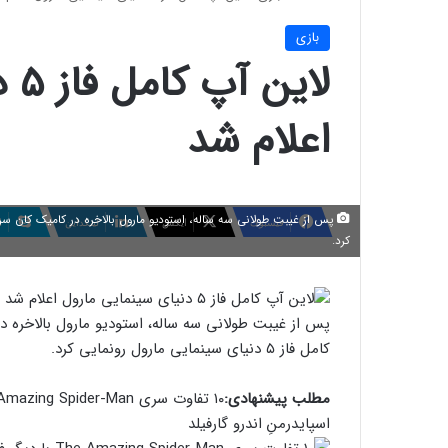
بازی
لای
اعلام شد
فیسبوک
ایکس
لینکداین
ا
کرد.
پس از غیبت طولانی سه ساله، استودیو مارول بالاخره در
کامل فاز ۵ دنیای سینمایی مارول رونمایی کرد.
مطلب پیشنهادی:
۱۰ تفاوت سری The Amazing Spider-Man با دیگر فیلم‌های مرد عنکبوتی
اسپایدرمنِ اندرو گارفیلد