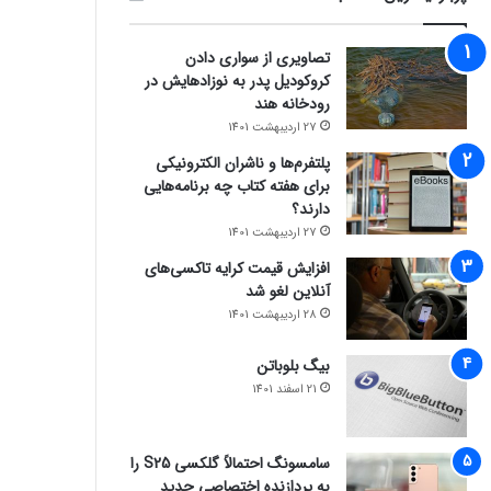
تصاویری از سواری دادن
کروکودیل پدر به نوزادهایش در
رودخانه هند
27 اردیبهشت 1401
پلتفرم‌ها و ناشران الکترونیکی
برای هفته کتاب چه برنامه‌هایی
دارند؟
27 اردیبهشت 1401
افزایش قیمت کرایه تاکسی‌های
آنلاین لغو شد
28 اردیبهشت 1401
بیگ بلوباتن
21 اسفند 1401
سامسونگ احتمالاً گلکسی S25 را
به پردازنده اختصاصی جدید