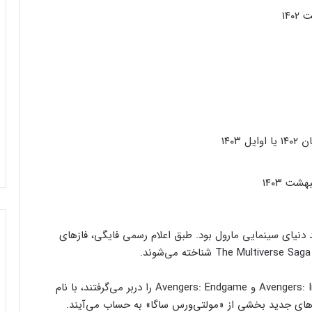
کنسول دیجیتال PS5 کمترین محبوبیت را در
بین کنسول‌ها دارد!
اینفوگرافیک: در سال ۲۰۲۵ منتظر این
بازی‌های ویدئویی جذاب باشید
رفع فیلتر گوگل پلی به حل مشکلات سازندگان
بازی‌ها کمک خواهد کرد؟
د دنیای سینمایی مارول بود. طبق اعلام رسمی فایگی، فازهای
جذب سرمایه ۱۰ میلیون دلاری توسط شرکت
در نتیجه سه فاز اول که فیلم‌هایی همچون Avengers: Infinity War و Avengers: Endgame را دربر می‌گرفتند، با نام
بازی‌سازی ترکیه‌ای از سوئد