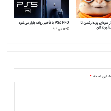
ن
چ
ی
س
 سودای پولدارشدن تا
PS5 PRO با تأخیر روانه بازار می‌شود
ت
دآورندگان
؟
14 دی 1403
گذاری شده‌اند
*