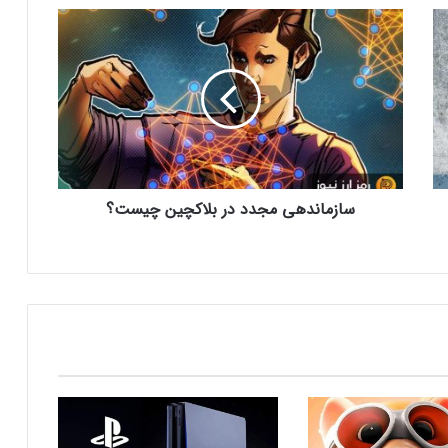
شبکه پلی‌استیشن (PSN) دچار اختلالات
س
گسترده‌ای شد
ا
ز
م
بازی‌های ویدیویی تا سه ساعت در روز تاثیر
ا
منفی ندارد
ن
د
ه
کدام بازی‌های گروهی آنلاین بیشترین
ی
محبوبیت را میان جوانان دارند؟
سازماندهی مجدد در بلاکچین چیست؟
م
ج
د
د
چرا گیمرها از PS5 Pro محصول جدید سونی
د
ناراضی‌اند؟
ر
ب
ل
راه‌حل مشکلات حوزه گیمینگ
ا
ک
چ
حمله هکرها به بازی پوکمون
ی