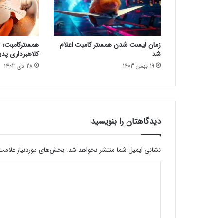
c
a
4
ر
زمان لیست شدن همستر کامبت اعلام
همسترکامبت؛ از
س
شد
کلاهبرداری پدی
م
19 بهمن 1403
28 دی 1403
ا
م
ش
خ
ص
ش
دیدگاهتان را بنویسید
د
نشانی ایمیل شما منتشر نخواهد شد.
بخش‌های موردنیاز علامت‌
د
ی
د
گ