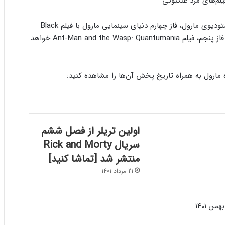
طبق تایید رسمی کوین فایگی (Kevin Feige) رئیس استودیوی مارول، فاز چهارم دنیای سینمایی مارول با فیلم Black
Panther: Wakanda Forever به پایان می‌رسد و آغازگر فاز پنجم، فیلم Ant-Man and the Wasp: Quantumania خواهد
ده مارول به همراه تاریخ پخش آن‌ها را مشاهده کنید:
اولین تریلر از فصل ششم
سریال Rick and Morty
منتشر شد [تماشا کنید]
21 مرداد 1401