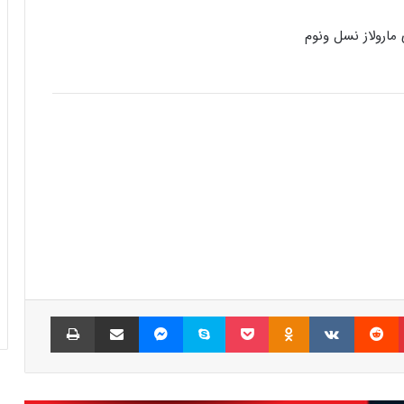
شبکه پلی‌استیشن (PSN) دچار اختلالات
از نسل ونوم
گسترده‌ای شد
بازی‌های ویدیویی تا سه ساعت در روز تاثیر
منفی ندارد
کدام بازی‌های گروهی آنلاین بیشترین
محبوبیت را میان جوانان دارند؟
چرا گیمرها از PS5 Pro محصول جدید سونی
ناراضی‌اند؟
پینتریست
Reddit
VKontakte
Odnoklassniki
پاکت
اسکایپ
مسنجر
اشتراک گذاری با ایمیل
چاپ
راه‌حل مشکلات حوزه گیمینگ