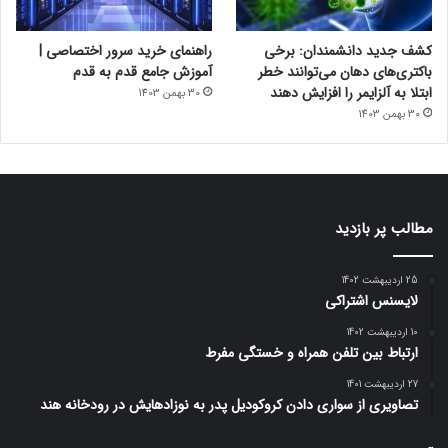
کشف جدید دانشمندان: برخی
راهنمای خرید سرور اختصاصی |
باکتری‌های دهان می‌توانند خطر
آموزش جامع قدم به قدم
ابتلا به آلزایمر را افزایش دهند
30 بهمن 1403
30 بهمن 1403
مطالب پر بازدید
25 اردیبهشت 1402
لایسنس اشتراکی
10 اردیبهشت 1402
ارتباط بین تلفن همراه و خستگی مفرط
27 اردیبهشت 1401
تصاویری از سواری دادن کروکودیل پدر به نوزادهایش در رودخانه هند