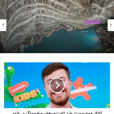
عمومی
29 بهمن 1403
بزرگ‌ترین دریاچه آب گرم زیرزمینی جهان در آلبانی
نوشته های مشابه
کشف شد
اغلب مردم فکر می‌کنند چت‌بات‌های
هوش مصنوعی خودآگاه هستند
ک
25 تیر 1403
ا
ن
مالک اینستاگرام دست رباتیکی
ا
می‌سازد که «لمس را احساس
ل
می‌کند»
م
س
11 آبان 1403
ت
ر
کانال مستربیست وارد تلویزیون‌های سامسونگ می‌شود
ب