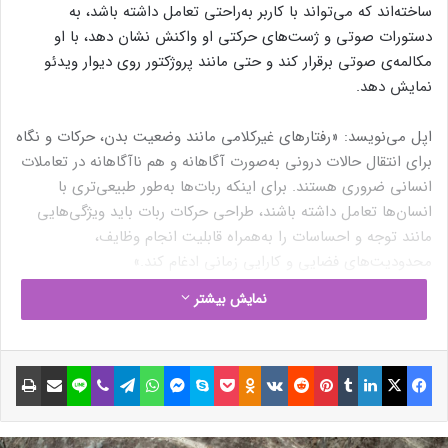
ساخته‌اند که می‌تواند با کاربر به‌راحتی تعامل داشته باشد، به
دستورات صوتی و ژست‌های حرکتی او واکنش نشان دهد، با او
مکالمه‌ی صوتی برقرار کند و حتی مانند پروژکتور روی دیوار ویدئو
نمایش دهد.
اپل می‌نویسد: «رفتارهای غیرکلامی مانند وضعیت بدن، حرکات و نگاه
برای انتقال حالات درونی به‌صورت آگاهانه و هم ناآگاهانه در تعاملات
انسانی ضروری هستند. برای اینکه ربات‌ها به‌طور طبیعی‌تری با
انسان‌ها تعامل داشته باشند، طراحی حرکات ربات باید ویژگی‌هایی
مانند توجه و احساسات را به‌همراه قابلیت انجام وظایف،
محدودیت‌های فضایی و کارایی زمانی ادغام کند.»
نمایش بیشتر
فیسبوک
ایکس
لینکداین
تامبلر
پینتریست
Reddit
VKontakte
Odnoklassniki
پاکت
اسکایپ
مسنجر
واتس آپ
تلگرام
وایبر
لاین
اشتراک گذاری با ایمیل
چاپ