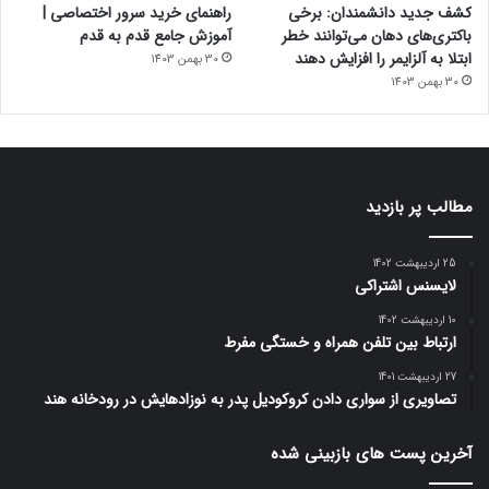
کشف جدید دانشمندان: برخی
راهنمای خرید سرور اختصاصی |
باکتری‌های دهان می‌توانند خطر
آموزش جامع قدم به قدم
ابتلا به آلزایمر را افزایش دهند
30 بهمن 1403
30 بهمن 1403
مطالب پر بازدید
25 اردیبهشت 1402
لایسنس اشتراکی
10 اردیبهشت 1402
ارتباط بین تلفن همراه و خستگی مفرط
27 اردیبهشت 1401
تصاویری از سواری دادن کروکودیل پدر به نوزادهایش در رودخانه هند
آخرین پست های بازبینی شده