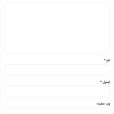
بهبود بخشد. این تغییر مطلوب می‌تواند به سرازیرشدن
د
سرمایه‌گذاری‌های بیشتر نهادهای بزرگ‌ و سرمایه‌گذاران خرد به ریپل
ی
منجر شود.
د
گ
توجه: این مقاله حاوی توصیه‌ی اقتصادی lastech نیست و صرفاً
جنبه‌ی اطلاع‌رسانی دارد.
ا
ه
حتما بخوانید :
سامسونگ اولین آپدیت نرم‌افزاری گلکسی S25
*
را منتشر کرد
نام
*
ایمیل
*
وب‌ سایت