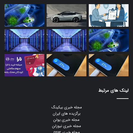
لینک های مرتبط
مجله خبری بیکینگ
برگزیده های ایران
مجله خبری یولن
مجله خبری نیوزلن
مجله خبری gsxr