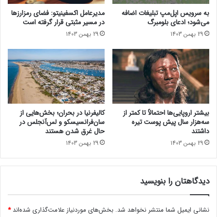
ا
به سرویس اپل‌مپ تبلیغات اضافه
مدیرعامل اکسفینیتو:‌ فضای رمزارزها
ز
می‌شود؛ ادعای بلومبرگ
در مسیر مثبتی قرار گرفته است
س
29 بهمن 1403
29 بهمن 1403
ا
ل
۲
۰
۰
۰
ر
ا
بیشتر اروپایی‌ها احتمالاً تا کمتر از
کالیفرنیا در بحران؛ بخش‌هایی از
ر
سه‌هزار سال پیش پوست تیره
سان‌فرانسیسکو و لس‌آنجلس در
ق
داشتند
حال غرق شدن هستند
م
مقاله‌های مرتبط
29 بهمن 1403
29 بهمن 1403
ز
بی شک بازار کریپتوکارنسی به شفافیت قانونی واکنش شدیدی نشان
د
می‌دهد. ازنظر تاریخی، افزایش قیمت‌ها پس‌از حل مشکلات حقوقی
بزرگ رخ داده است و انتظار می‌رود ریپل روند مشابهی را دنبال کند.
دیدگاهتان را بنویسید
نتیجه‌ی این پرونده می‌تواند تأثیر گسترده‌تری فراتر از ریپل به‌دنبال
نشانی ایمیل شما منتشر نخواهد شد.
بخش‌های موردنیاز علامت‌گذاری شده‌اند
*
داشته باشد و احتمالاً تصورات در باره کل بازار ارزهای دیجیتال را