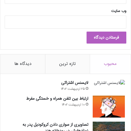
وب‌ سایت
محبوب
تازه ترین
دیدگاه ها
لایسنس اشتراکی
25 اردیبهشت 1402
ارتباط بین تلفن همراه و خستگی مفرط
10 اردیبهشت 1402
تصاویری از سواری دادن کروکودیل پدر به
نوزادهایش در رودخانه هند