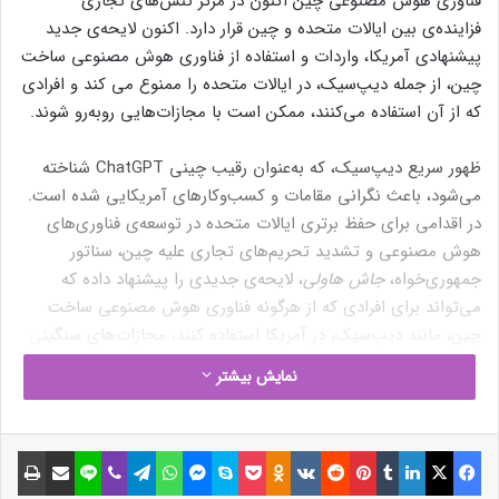
فناوری هوش مصنوعی چین اکنون در مرکز تنش‌های تجاری
فزاینده‌ی بین ایالات متحده و چین قرار دارد. اکنون لایحه‌ی جدید
پیشنهادی آمریکا، واردات و استفاده از فناوری هوش مصنوعی ساخت
چین، از جمله دیپ‌سیک، در ایالات متحده را ممنوع می کند و افرادی
که از آن استفاده می‌کنند، ممکن است با مجازات‌هایی روبه‌رو شوند.
ظهور سریع دیپ‌سیک، که به‌عنوان رقیب چینی ChatGPT شناخته
می‌شود، باعث نگرانی مقامات و کسب‌وکارهای آمریکایی شده است.
در اقدامی برای حفظ برتری ایالات متحده در توسعه‌ی فناوری‌های
هوش مصنوعی و تشدید تحریم‌های تجاری علیه چین، سناتور
جمهوری‌خواه،
جاش هاولی
، لایحه‌ی جدیدی را پیشنهاد داده که
می‌تواند برای افرادی که از هرگونه فناوری هوش مصنوعی ساخت
چین، مانند دیپ‌سیک، در آمریکا استفاده کنند، مجازات‌های سنگینی
در نظر بگیرد.
نمایش بیشتر
لایحه‌ی جدید پیشنهادی، قصد دارد شهروندان آمریکا را از پیشبرد
قابلیت‌های هوش مصنوعی در جمهوری خلق چین و سایر موارد
فیسبوک
ایکس
لینکداین
تامبلر
پینتریست
Reddit
VKontakte
Odnoklassniki
پاکت
اسکایپ
مسنجر
واتس آپ
تلگرام
وایبر
لاین
اشتراک گذاری با ایمیل
چاپ
مرتبط منع کند. همچنین پیشنهاد می‌کند که ۱۸۰ روز پس از تصویب،