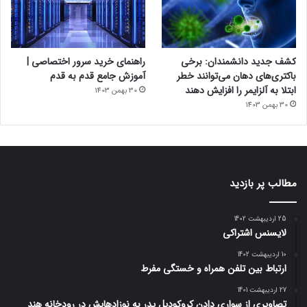
کشف جدید دانشمندان: برخی
راهنمای خرید سرور اختصاصی |
باکتری‌های دهان می‌توانند خطر
آموزش جامع قدم به قدم
ابتلا به آلزایمر را افزایش دهند
30 بهمن 1403
30 بهمن 1403
مطالب پر بازدید
25 اردیبهشت 1402
لایسنس اشتراکی
10 اردیبهشت 1402
ارتباط بین تلفن همراه و خستگی مفرط
27 اردیبهشت 1401
تصاویری از سواری دادن کروکودیل پدر به نوزادهایش در رودخانه هند