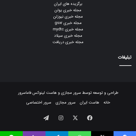
برگزیده های ایران
مجله خبری یولن
مجله خبری نیوزلن
مجله خبری gsxr
مجله خبری mydtc
مجله خبری سیلاد
مجله خبری دریافت
تبلیغات
طراحی و توسعه توسط
سرور مجازی
و
هاست لینوکس
فاماسرور
خانه
هاست ایران
سرور مجازی
سرور اختصاصی
فیسبوک
ایکس
اینستاگرام
تلگرام