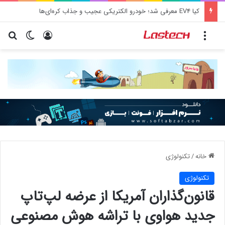
کشف جدید دانشمندان: برخی باکتری‌های دهان می‌توانند خطر ابتلا به آلزایمر را افزایش دهند
منو
ورود
تغییر پو
جس
خانه
/
تکنولوژی
تکنولوژی
قانون‌گذاران آمریکا از عرضه لپ‌تاپ
جدید هواوی با تراشه هوش مصنوعی