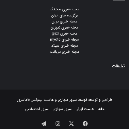
مجله خبری بیکینگ
برگزیده های ایران
مجله خبری یولن
مجله خبری نیوزلن
مجله خبری gsxr
مجله خبری mydtc
مجله خبری سیلاد
مجله خبری دریافت
تبلیغات
طراحی و توسعه توسط
سرور مجازی
و
هاست لینوکس
فاماسرور
خانه
هاست ایران
سرور مجازی
سرور اختصاصی
فیسبوک
ایکس
اینستاگرام
تلگرام