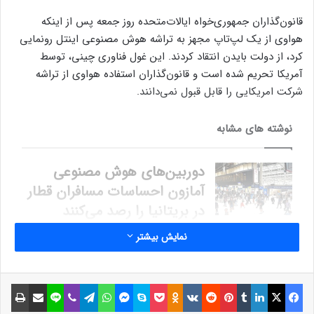
قانون‌گذاران جمهوری‌خواه ایالات‌متحده روز جمعه پس از اینکه
هواوی از یک لپ‌تاپ مجهز به تراشه هوش مصنوعی اینتل رونمایی
کرد، از دولت بایدن انتقاد کردند. این غول فناوری چینی، توسط
آمریکا تحریم شده است و قانون‌گذاران استفاده هواوی از تراشه
شرکت‌ امریکایی را قابل قبول نمی‌دانند.
نوشته های مشابه
دوربین‌های هوش مصنوعی
آمازون احساسات مسافران قطار
در بریتانیا را رصد می‌کنند
28 خرداد 1403
نمایش بیشتر
معرفی بازی Diablo Immortal؛
روایتی سرگرم‌کننده از دنیایی
فیسبوک
ایکس
لینکداین
تامبلر
پینتریست
Reddit
VKontakte
Odnoklassniki
پاکت
اسکایپ
مسنجر
واتس آپ
تلگرام
وایبر
لاین
اشتراک گذاری با ایمیل
چاپ
اهریمنی
21 خرداد 1401