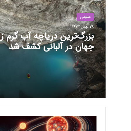
عمومی
29 بهمن 1403
ترامپ: کارخانه‌های اینتل با
آمریکایی بمانند؛ آینده همکا
TSMC در هاله‌ای از ابهام
پ
ژ