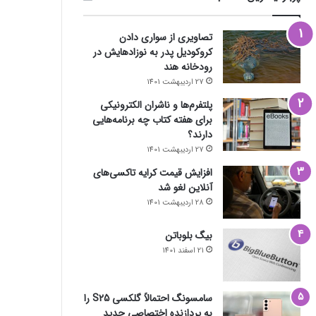
تصاویری از سواری دادن
کروکودیل پدر به نوزادهایش در
رودخانه هند
27 اردیبهشت 1401
پلتفرم‌ها و ناشران الکترونیکی
برای هفته کتاب چه برنامه‌هایی
دارند؟
27 اردیبهشت 1401
افزایش قیمت کرایه تاکسی‌های
آنلاین لغو شد
28 اردیبهشت 1401
بیگ بلوباتن
21 اسفند 1401
سامسونگ احتمالاً گلکسی S25 را
به پردازنده اختصاصی جدید