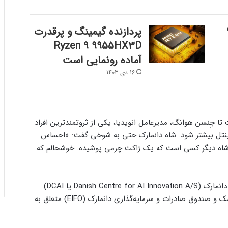
کسل ۹
پردازنده گیمینگ و پرقدرت
Ryzen 9 9955HX3D
آماده رونمایی است
16 دی 1403
ِنسن هوانگ، مدیر‌عامل انویدیا، یکی از ثروتمندترین افراد
فرم‌ور باتری در گوشی‌های شیائومی با
سیستم‌عامل HyperOS 2.0 به‌روزرسانی
اینتل بیشتر شود. شاه دانمارک حتی به شوخی گفت: «احساس
مخفی دریافت کرد
پادشاه دیگر کسی است که یک ژاکت چرمی پوشیده. خوشحالم که
بیشتر مواد با حرارت‌دادن نرم می‌شوند؛ پس
چرا تخم مرغ سفت می‌شود؟
ابرکامپیوتر گِفیان متعلق‌به مرکز نوآوری هوش مصنوعی دانمارک (Danish Centre for AI Innovation A/S یا DCAI)
است که از یک همکاری بین بنیاد خصوصی نُوو نوردیسک و صندوق صادرات و سرمایه‌گذاری دانمارک (EIFO) متعلق به
مایکروسافت پشتیبانی از پردازنده‌های نسل ۱۰
اینتل را در ویندوز Windows 11 24H2 کنار