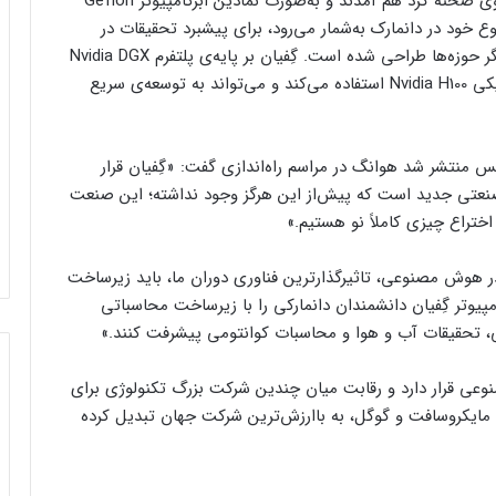
در کپنهاگ روی صحنه گرد هم آمدند و به‌صورت نمادین ابرکامپیوتر Gefion
 نوع خود در دانمارک به‌شمار می‌رود، برای پیشبرد تحقیقات در
زمینه‌های محاسبات کوانتومی، پزشکی، انرژی سبز و دیگر حوزه‌ها طراحی شده است. گِفیان بر پایه‌ی پلتفرم Nvidia DGX
SuperPOD ساخته شده و از ۱۵۲۸ واحد پردازنده‌ی گرافیکی Nvidia H100 استفاده می‌کند و می‌تواند به توسعه‌ی سریع
کس منتشر شد هوانگ در مراسم راه‌اندازی گفت: «گِفیان قرار
نعتی جدید است که پیش‌از این هرگز وجود نداشته؛ این صنعت
ختراع چیزی کاملاً نو هستیم.»
در هوش مصنوعی، تاثیرگذارترین فناوری دوران ما، باید زیرساخت
یوتر گِفیان دانشمندان دانمارکی را با زیرساخت محاسباتی
 تحقیقات آب و هوا و محاسبات کوانتومی پیشرفت کنند.»
عی قرار دارد و رقابت میان چندین شرکت بزرگ تکنولوژی برای
، مایکروسافت و گوگل، به باارزش‌ترین شرکت جهان تبدیل کرده