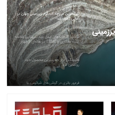
ترامپ: کارخانه‌های اینتل باید آمریکایی بمانند؛
آینده همکاری با TSMC در هاله‌ای از ابهام
ید
هلدینگ راد از جدیدترین محصول خود
ری با
رونمایی کرد
فرم‌ور باتری در گوشی‌های شیائومی با
سیستم‌عامل HyperOS 2.0 به‌روزرسانی
مخفی دریافت کرد
بیشتر مواد با حرارت‌دادن نرم می‌شوند؛ پس
چرا تخم مرغ سفت می‌شود؟
گ
مایکروسافت پشتیبانی از پردازنده‌های نسل ۱۰
ز
اینتل را در ویندوز Windows 11 24H2 کنار