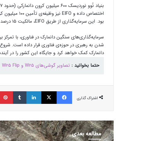
بود. این سرمایه‌گذاری از طریق EIFO، مالکیت ۱۵ درصد از DCAI را نصیب دولت دانمارک می‌کند.
سرمایه‌گذاری‌های سنگین دانمارک در فناوری، با تمرکز
شدن به رهبری در حوزه‌ی فناوری قرار داده است. شروع
دانمارک کمک خواهد کرد و جایگاه این کشور را در آینده‌
حتما بخوانید :
تصاویر گوشی‌های W25 و W25 Flip سامسونگ لو رفت
فیسبوک
ایکس
لینکداین
تامبلر
اشتراک گذاری
مطالعه بعدی