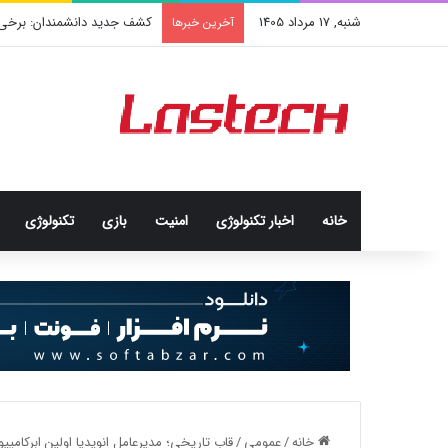
شنبه, 17 مرداد 1405
کشف جدید دانشمندان: برخی باک
آخرین خبرها
خانه
اخبار تکنولوژی
امنيت
بازی
تکنولوژی
خانه
/
عمومی
/
قاب تاریخی؛ مدیرعامل انویدیا اولین ابرکام