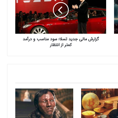
ا
گذاشت؛ پایانی بر عصر کامت‌لیک
ر
ش
نسل جدید مانیتور استودیو دیسپلی اپل سال
م
۲۰۲۶ از راه می‌رسد؛ گزارش بلومبرگ
ا
ل
ی
گزارش مالی جدید تسلا؛ سود مناسب و درآمد
همراه اول | مودم‌های رومیزی 5G انتخاب اول
ج
گیمرها، محتواسازان و کسب‌وکارها
د
کمتر از انتظار
ی
د
ت
کالابرگ الکترونیک ۱۰ اسفند به ۷ دهک
س
کم‌درآمد ارائه می‌شود
ل
ا
؛
چگونه باکس جست و جو در اکسل بسازیم؟
س
و
د
بزرگ‌ترین دریاچه آب گرم زیرزمینی جهان در
م
آلبانی کشف شد
ن
ا