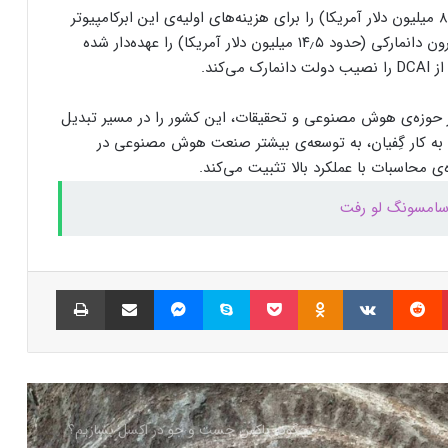
بنیاد نُوو نوردیسک ۶۰۰ میلیون کرون دانمارکی (حدود ۸۷ میلیون دلار آمریکا) را برای هزینه‌های اولیه‌ی این ابرکامپیوتر
گذاشت؛ پایانی بر عصر کامت‌لیک
اختصاص داده و EIFO نیز وظیفه‌ی تأمین ۱۰۰ میلیون کرون دانمارکی (حدود ۱۴٫۵ میلیون دلار آمریکا) را عهده‌دار شده
نسل جدید مانیتور استودیو دیسپلی اپل سال
۲۰۲۶ از راه می‌رسد؛ گزارش بلومبرگ
 بر حوزه‌ی هوش مصنوعی و تحقیقات، این کشور را در مسیر تبدیل
 به کار گِفیان، به توسعه‌ی بیشتر صنعت هوش مصنوعی در
همراه اول | مودم‌های رومیزی 5G انتخاب اول
ی محاسبات با عملکرد بالا تثبیت می‌کند.
گیمرها، محتواسازان و کسب‌وکارها
کالابرگ الکترونیک ۱۰ اسفند به ۷ دهک
کم‌درآمد ارائه می‌شود
پینتریست
Reddit
VKontakte
Odnoklassniki
پاکت
اسکایپ
مسنجر
اشتراک گذاری با ایمیل
چاپ
چگونه باکس جست و جو در اکسل بسازیم؟
بزرگ‌ترین دریاچه آب گرم زیرزمینی جهان در
آلبانی کشف شد