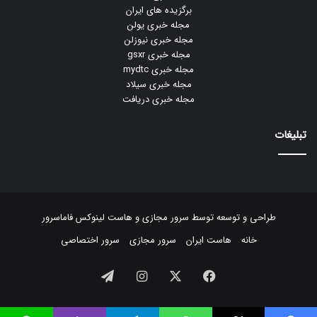
برگزیده های ایران
مجله خبری یولن
مجله خبری نیوزلن
مجله خبری gsxr
مجله خبری mydtc
مجله خبری سیلاد
مجله خبری دریافت
تبلیغات
طراحی و توسعه توسط
سرور مجازی
و
هاست لینوکس
فاماسرور
خانه
هاست ایران
سرور مجازی
سرور اختصاصی
فیسبوک
ایکس
اینستاگرام
تلگرام