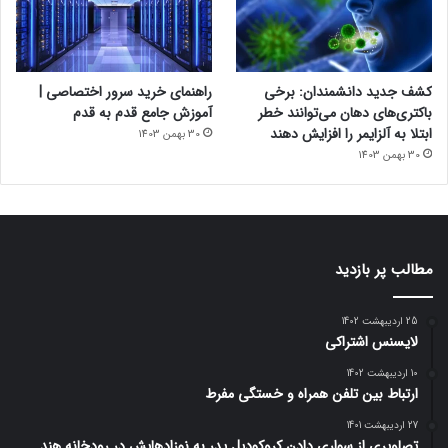
کشف جدید دانشمندان: برخی
راهنمای خرید سرور اختصاصی |
باکتری‌های دهان می‌توانند خطر
آموزش جامع قدم به قدم
ابتلا به آلزایمر را افزایش دهند
30 بهمن 1403
30 بهمن 1403
مطالب پر بازدید
25 اردیبهشت 1402
لایسنس اشتراکی
10 اردیبهشت 1402
ارتباط بین تلفن همراه و خستگی مفرط
27 اردیبهشت 1401
تصاویری از سواری دادن کروکودیل پدر به نوزادهایش در رودخانه هند