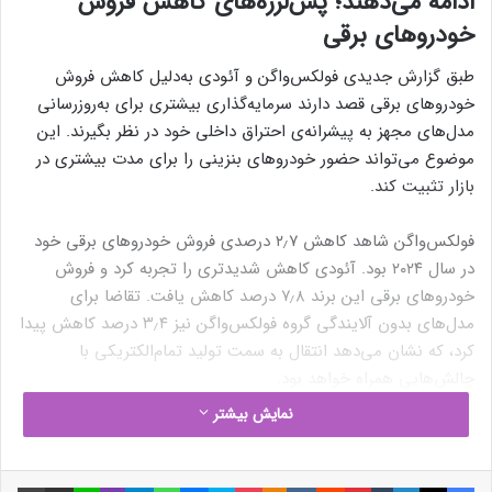
ادامه می‌دهند؛ پس‌لرزه‌های کاهش فروش
خودروهای برقی
طبق گزارش جدیدی فولکس‌واگن و آئودی به‌دلیل کاهش فروش
خودروهای برقی قصد دارند سرمایه‌گذاری بیشتری برای به‌روزرسانی
مدل‌های مجهز به پیشرانه‌ی احتراق داخلی خود در نظر بگیرند. این
موضوع می‌‌تواند حضور خودروهای بنزینی را برای مدت بیشتری در
بازار تثبیت کند.
فولکس‌واگن شاهد کاهش ۲٫۷ درصدی فروش خودروهای برقی خود
در سال ۲۰۲۴ بود. آئودی کاهش شدیدتری را تجربه کرد و فروش
خودروهای برقی این برند ۷٫۸ درصد کاهش یافت. تقاضا برای
مدل‌های بدون آلایندگی گروه فولکس‌واگن نیز ۳٫۴ درصد کاهش پیدا
کرد، که نشان می‌دهد انتقال به سمت تولید تمام‌الکتریکی با
چالش‌هایی همراه خواهد بود.
نمایش بیشتر
بر اساس گزارش Handelsblatt، فولکس‌واگن و آئودی قصد دارند
اهداف خود در زمینه‌ی خودروهای برقی در اروپا را بازبینی کنند.
فیسبوک
ایکس
لینکداین
تامبلر
پینتریست
Reddit
VKontakte
Odnoklassniki
پاکت
اسکایپ
مسنجر
واتس آپ
تلگرام
وایبر
لاین
اشتراک گذاری با ایمیل
فولکس‌واگن قبلاً برنامه‌ریزی کرده بود که تا سال ۲۰۳۳ در اروپا به‌طور
چاپ