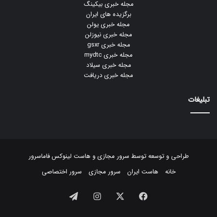
مجله خبری بیکینگ
برگزیده های ایران
مجله خبری یولن
مجله خبری نیوزلن
مجله خبری gsxr
مجله خبری mydtc
مجله خبری سیلاد
مجله خبری دریافت
تبلیغات
طراحی و توسعه توسط
سرور مجازی
و
هاست لینوکس
فاماسرور
خانه
هاست ایران
سرور مجازی
سرور اختصاصی
فیسبوک
ایکس
اینستاگرام
تلگرام