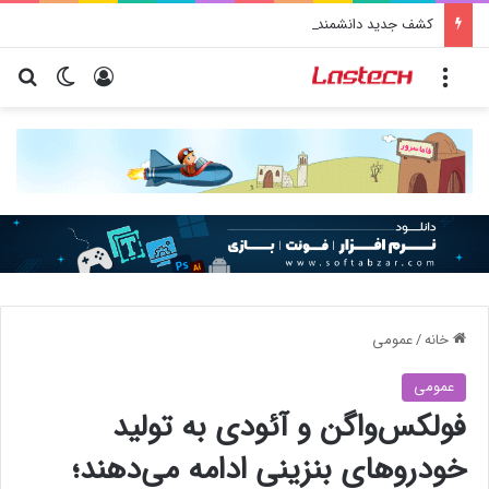
کشف جدید دانشمندان: برخی باکتری‌های دهان می‌توانند خطر ابتلا به آلزایمر را افزایش دهند
منو
ورود
تغییر پو
جس
خانه
/
عمومی
عمومی
فولکس‌واگن و آئودی به تولید
خودروهای بنزینی ادامه می‌دهند؛