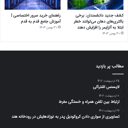
کشف جدید دانشمندان: برخی
راهنمای خرید سرور اختصاصی |
باکتری‌های دهان می‌توانند خطر
آموزش جامع قدم به قدم
ابتلا به آلزایمر را افزایش دهند
30 بهمن 1403
30 بهمن 1403
مطالب پر بازدید
25 اردیبهشت 1402
لایسنس اشتراکی
10 اردیبهشت 1402
ارتباط بین تلفن همراه و خستگی مفرط
27 اردیبهشت 1401
تصاویری از سواری دادن کروکودیل پدر به نوزادهایش در رودخانه هند