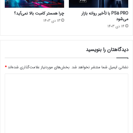
o
r
PS5 PRO با تأخیر روانه بازار
چرا همستر کامبت بالا نمی‌آید؟
s
می‌شود
13 دی 1403
م
14 دی 1403
ی‌
آ
و
ر
دیدگاهتان را بنویسید
د
نشانی ایمیل شما منتشر نخواهد شد.
بخش‌های موردنیاز علامت‌گذاری شده‌اند
*
د
ی
د
گ
ا
ه
*