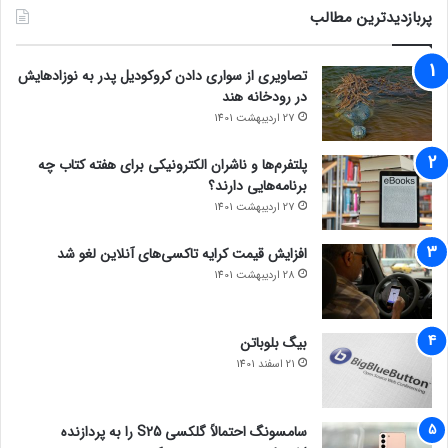
پربازدیدترین مطالب
تصاویری از سواری دادن کروکودیل پدر به نوزادهایش
در رودخانه هند
27 اردیبهشت 1401
پلتفرم‌ها و ناشران الکترونیکی برای هفته کتاب چه
برنامه‌هایی دارند؟
27 اردیبهشت 1401
افزایش قیمت کرایه تاکسی‌های آنلاین لغو شد
28 اردیبهشت 1401
بیگ بلوباتن
21 اسفند 1401
سامسونگ احتمالاً گلکسی S25 را به پردازنده