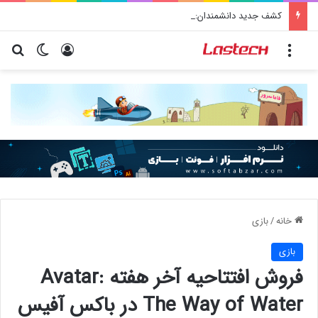
کشف جدید دانشمندان: برخی باکتری‌های دهان می‌توانند خطر ابتلا به آلزایمر را افزایش دهند
منو
ورود
تغییر پو
جس
خانه
/
بازی
بازی
فروش افتتاحیه آخر هفته Avatar:
The Way of Water در باکس آفیس