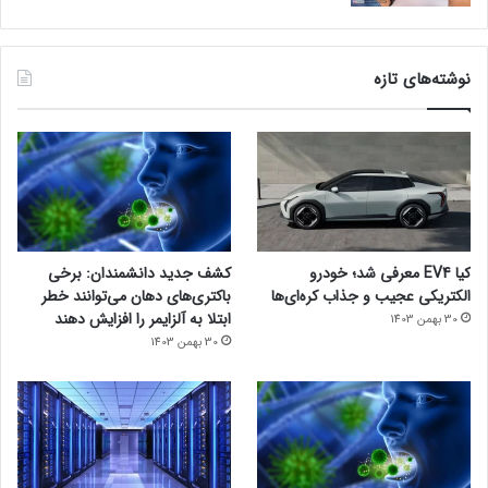
میکنیم فرش با شانه و تراکم بالا خریداری کنید. اما این بدان معنا
نیست که فرش با شانه کمتر خوب نیست! فرش های 700 شانه، فرش
های 1000 شانه و فرش های 1200 شانه جزو باکیفیت ترین و پرفروش
نوشته‌های تازه
ترین فرش های بازار هستند.
تنوع طرح در فرش هایی با شانه و تراکم بیش از 700 بسیار زیاد است
و شما مشکلی برای انتخاب طرح فرش مد نظر برای دکوراسیون خود
ندارید. فقط کافیست با توجه به نوع دکوراسیون خود از میان طرح
های کلاسیک و مدرن نسبت به
خرید فرش ماشینی
مد نظر خود
اقدام کنید.
کیا EV4 معرفی شد؛ خودرو
کشف جدید دانشمندان: برخی
مجله خبری lastech
الکتریکی عجیب و جذاب کره‌ای‌ها
باکتری‌های دهان می‌توانند خطر
ابتلا به آلزایمر را افزایش دهند
30 بهمن 1403
30 بهمن 1403
رپورتاژ آگهی