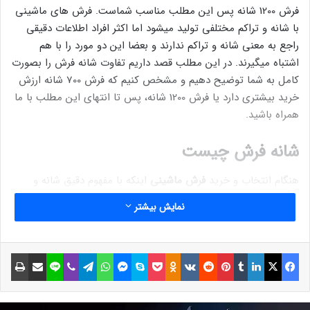
فرش 1200 شانه پس این مطلب مناسب شماست. فرش های ماشینی
با شانه و تراکم مختلفی تولید میشود اما اکثر افراد اطلاعات دقیقی
راجع به معنی شانه و تراکم ندارند و بعضا این دو مورد را با هم
اشتباه میگیرند. در این مطلب قصد داریم تفاوت شانه فرش را بصورت
کامل به شما توضیح دهیم و مشخص کنیم که فرش 700 شانه ارزش
خرید بیشتری دارد یا فرش 1200 شانه، پس تا انتهای این مطلب با ما
همراه باشید.
شانه فرش چیست
هنگام انتخاب و خرید
فرش ماشینی
اینکه با مفهوم دقیق شانه و
تراکم فرش آشنا باشید بسیار مهم است. ساده ترین تعریف برای شانه
نمایش بیشتر
فرش را به این صورت میتوان بیان کرد که به تعداد گره‌های عرضی
فرش در هر متر فرش؛ شانه گفته می‌شود. هرچه شانه یک فرش بیشتر
باشد تعداد گره آن در یک متر مربع بیشتر است. بعنوان مثال فرش
فیسبوک
ایکس
لینکداین
تامبلر
پینتریست
Reddit
VKontakte
Odnoklassniki
پاکت
اسکایپ
مسنجر
واتس آپ
تلگرام
وایبر
لاین
اشتراک گذاری با ایمیل
چاپ
700 شانه در هر یک متر مربع 700 گره عرضی دارد. خب حالا فرش با
شانه بیشتر بهتر است یا شانه اهمیتی ندارد؟ برای پاسخ به این
سوال باید گفت هرچه شانه بیشتر باشد تعداد گره ها بیشتر میشود و