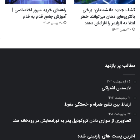
کشف جدید دانشمندان: برخی
راهنمای خرید سرور اختصاصی |
باکتری‌های دهان می‌توانند خطر
آموزش جامع قدم به قدم
ابتلا به آلزایمر را افزایش دهند
30 بهمن 1403
30 بهمن 1403
مطالب پر بازدید
25 اردیبهشت 1402
لایسنس اشتراکی
10 اردیبهشت 1402
ارتباط بین تلفن همراه و خستگی مفرط
27 اردیبهشت 1401
تصاویری از سواری دادن کروکودیل پدر به نوزادهایش در رودخانه هند
آخرین پست های بازبینی شده