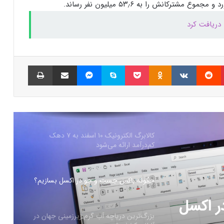
نسل جدید مانیتور استودیو دیسپلی اپل سال
۲۰۲۶ از راه می‌رسد؛ گزارش بلومبرگ
همراه اول | مودم‌های رومیزی 5G انتخاب اول
گیمرها، محتواسازان و کسب‌وکارها
پینتریست
Reddit
VKontakte
Odnoklassniki
پاکت
اسکایپ
مسنجر
اشتراک گذاری با ایمیل
چاپ
کالابرگ الکترونیک ۱۰ اسفند به ۷ دهک
کم‌درآمد ارائه می‌شود
چگونه باکس جست و جو در اکسل بسازیم؟
بزرگ‌ترین دریاچه آب گرم زیرزمینی جهان در
آلبانی کشف شد
رزمینی
ترامپ: کارخانه‌های اینتل باید آمریکایی بمانند؛