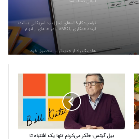
آینده همکاری با TSMC در هاله‌ای از ابهام
هلدینگ راد از جدیدترین محصول خود
رونمایی کرد
فرم‌ور باتری در گوشی‌های شیائومی با
سیستم‌عامل HyperOS 2.0 به‌روزرسانی
مخفی دریافت کرد
ب
بیشتر مواد با حرارت‌دادن نرم می‌شوند؛ پس
ی
چرا تخم مرغ سفت می‌شود؟
ل
گ
ی
مایکروسافت پشتیبانی از پردازنده‌های نسل ۱۰
ت
اینتل را در ویندوز Windows 11 24H2 کنار
س
گذاشت؛ پایانی بر عصر کامت‌لیک
:
«
بیل گیتس: «فکر می‌کردم تنها یک اشتباه تا
نسل جدید مانیتور استودیو دیسپلی اپل سال
ف