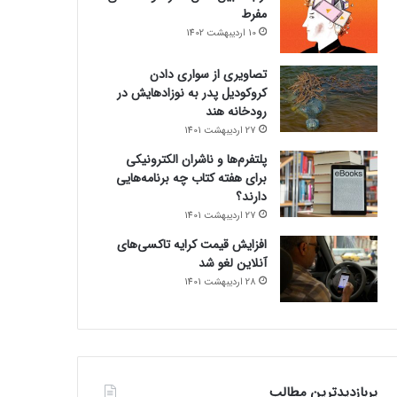
مفرط
10 اردیبهشت 1402
تصاویری از سواری دادن
کروکودیل پدر به نوزادهایش در
رودخانه هند
27 اردیبهشت 1401
پلتفرم‌ها و ناشران الکترونیکی
برای هفته کتاب چه برنامه‌هایی
دارند؟
27 اردیبهشت 1401
افزایش قیمت کرایه تاکسی‌های
آنلاین لغو شد
28 اردیبهشت 1401
پربازدیدترین مطالب