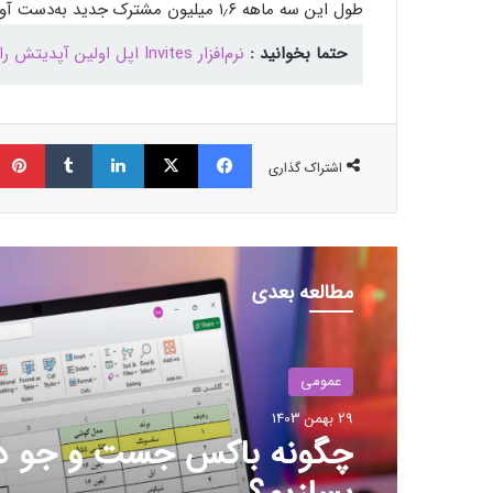
طول این سه ماهه ۱٫۶ میلیون مشترک جدید به‌دست آورد و مجموع مشترکانش را به ۵۳٫۶ میلیون نفر رساند.
حتما بخوانید :
نرم‌افزار Invites اپل اولین آپدیتش را دریافت کرد
فیسبوک
ایکس
لینکداین
تامبلر
اشتراک گذاری
مطالعه بعدی
عمومی
29 بهمن 1403
بزرگ‌ترین دریاچه آب گرم زی