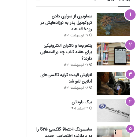
تصاویری از سواری دادن
کروکودیل پدر به نوزادهایش در
رودخانه هند
27 اردیبهشت 1401
پلتفرم‌ها و ناشران الکترونیکی
برای هفته کتاب چه برنامه‌هایی
دارند؟
27 اردیبهشت 1401
افزایش قیمت کرایه تاکسی‌های
آنلاین لغو شد
28 اردیبهشت 1401
بیگ بلوباتن
21 اسفند 1401
سامسونگ احتمالاً گلکسی S25 را
به پردازنده اختصاصی جدید