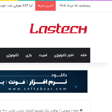
پنجشنبه, 15 مرداد 1405
کیا EV4 معرفی شد؛ خودرو الکتریکی عجیب و جذاب کره‌ای‌ها
آخرین خبرها
خانه
اخبار تکنولوژی
امنيت
بازی
تکنولوژی
خانه
/
عمومی
/
عواقب یک تصمیم اشتباه؛ دیزنی پلاس ۷۰۰ هزار نفر از کاربرانش را از دست داد