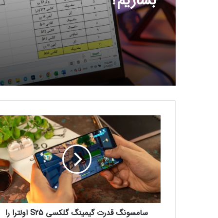
جهان در آلبانی کشف شد
س
ا
م
س
و
ن
گ
ق
د
سامسونگ قدرت گیمینگ گلکسی S25 اولترا را
ر