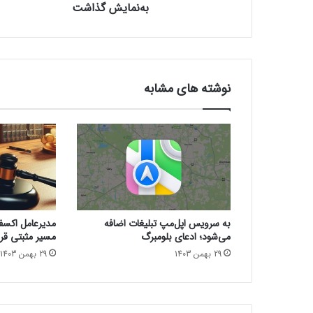
ت
به‌نمایش گذاشت
گ
ی
م
ی
ن
نوشته های مشابه
گ
گ
ل
ک
س
ی
S
2
5
به سرویس اپل‌مپ تبلیغات اضافه
مدیرعامل اکسفین
ا
می‌شود؛ ادعای بلومبرگ
مسیر مثبتی قرا
و
29 بهمن 1403
29 بهمن 1403
ل
ت
ر
ا