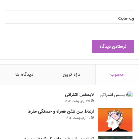
وب‌ سایت
محبوب
تازه ترین
دیدگاه ها
لایسنس اشتراکی
25 اردیبهشت 1402
ارتباط بین تلفن همراه و خستگی مفرط
10 اردیبهشت 1402
تصاویری از سواری دادن کروکودیل پدر به