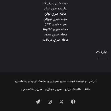
مجله خبری بیکینگ
برگزیده های ایران
مجله خبری یولن
مجله خبری نیوزلن
مجله خبری gsxr
مجله خبری mydtc
مجله خبری سیلاد
مجله خبری دریافت
تبلیغات
طراحی و توسعه توسط
سرور مجازی
و
هاست لینوکس
فاماسرور
خانه
هاست ایران
سرور مجازی
سرور اختصاصی
فیسبوک
ایکس
اینستاگرام
تلگرام