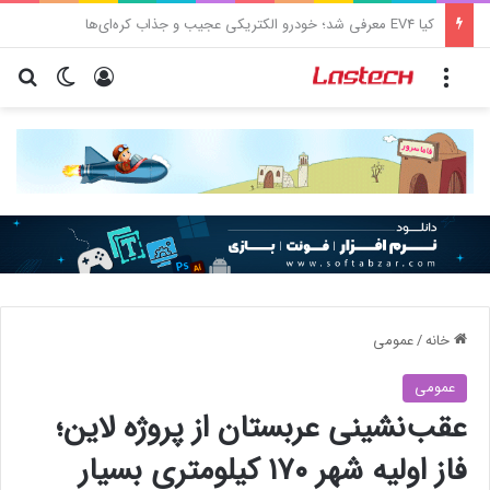
کشف جدید دانشمندان: برخی باکتری‌های دهان می‌توانند خطر ابتلا به آلزایمر را افزایش دهند
منو
ورود
تغییر پو
جس
خانه
/
عمومی
عمومی
عقب‌نشینی عربستان از پروژه لاین؛
فاز اولیه شهر ۱۷۰ کیلومتری بسیار