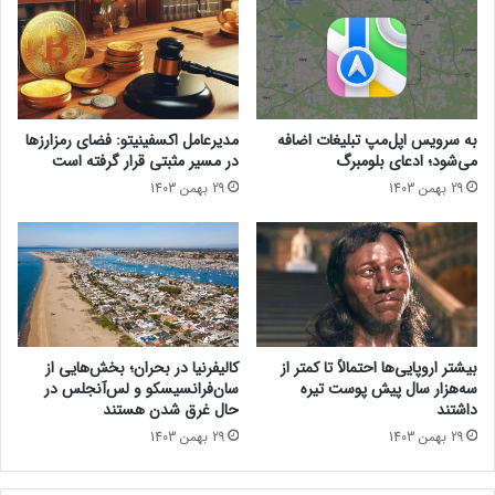
ی
a
ش
c
د
e
؛
ر
خ
و
ط‌
ی
به سرویس اپل‌مپ تبلیغات اضافه
مدیرعامل اکسفینیتو:‌ فضای رمزارزها
و‌
ن
می‌شود؛ ادعای بلومبرگ
در مسیر مثبتی قرار گرفته است
ن
س
29 بهمن 1403
29 بهمن 1403
ش
خ
ا
ه
ن
ج
ب
د
ر
ی
ا
د
ی
ب
ا
ا
بیشتر اروپایی‌ها احتمالاً تا کمتر از
کالیفرنیا در بحران؛ بخش‌هایی از
ن
ز
سه‌هزار سال پیش پوست تیره
سان‌فرانسیسکو و لس‌آنجلس در
و
ی
داشتند
حال غرق شدن هستند
ی
ب
29 بهمن 1403
29 بهمن 1403
د
ت
ی
ل