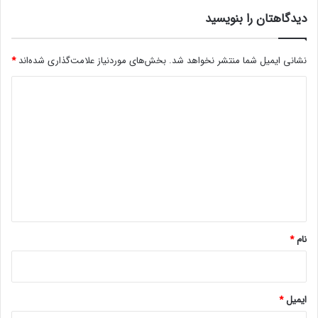
ا
ف
د
دیدگاهتان را بنویسید
ی
ر
ل
ب
د
ا
نشانی ایمیل شما منتشر نخواهد شد.
بخش‌های موردنیاز علامت‌گذاری شده‌اند
*
ک
ز
ا
د
ا
ر
ر
م
ی
ه
ی‌
د
و
ک
ش
گ
ن
م
د
ا
ص
ه
ن
و
*
ع
ی
نام
*
ایمیل
*