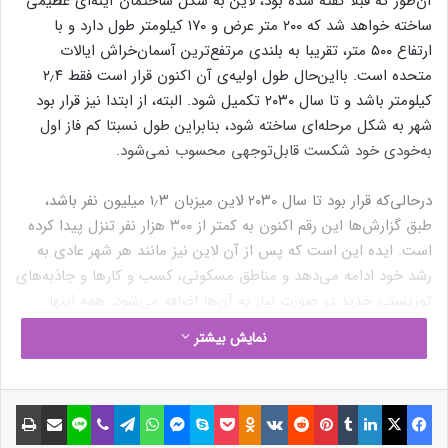
آن‌طور که قبلا گفته شده بود،‌ لاین به شکل ساختمان آینه‌ای عظیمی
ساخته خواهد شد که ۲۰۰ متر عرض و ۱۷۰ کیلومتر طول دارد و با
ارتفاع ۵۰۰ متر، تقریبا به بلندی مرتفع‌ترین آسمان‌خراش ایالات
متحده است. بااین‌حال طول اولیه‌ی آن اکنون قرار است فقط ۲٫۴
کیلومتر باشد و تا سال ۲۰۳۰ تکمیل شود. البته، از ابتدا نیز قرار بود
شهر به شکل مرحله‌ای ساخته شود، بنابراین طول نسبتا کم فاز اول
به‌خودی خود شکست قابل‌توجهی محسوب نمی‌شود.
درحالی‌که قرار بود تا سال ۲۰۳۰ لاین میزبان ۱٫۳ میلیون نفر باشد،
طبق گزارش‌ها این رقم اکنون به کمتر از ۳۰۰ هزار نفر تنزل پیدا کرده
است. ایده‌ این است که پس از آن لاین نیز مانند هر شهر عادی به
رشد خود ادامه می‌دهد و مناطق مسکونی، کسب و کارها و جاذبه‌های
توریستی جدید در صورت نیاز به آن‌ها اضافه می‌شود. همه اینها
تحت نظارت سیستم‌های هوش مصنوعی و پایش نیازمندی‌های
نمایش بیشتر
انرژی انجام خواهد شد.
حتما بخوانید :
اینتل قلب تپنده کامپیوترهای هوش مصنوعی
فیسبوک
ایکس
لینکداین
تامبلر
پینتریست
Reddit
VKontakte
Odnoklassniki
پاکت
اسکایپ
مسنجر
واتس آپ
تلگرام
وایبر
لاین
اشتراک گذاری با ایمیل
چاپ
می‌شود؛ ادعای بزرگ درباره «لونار لیک»