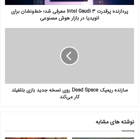
پ
پردازنده پرقدرت Intel Gaudi 3 معرفی شد؛ خط‌و‌نشان برای
ر
ق
انویدیا در بازار هوش مصنوعی
د
ر
س
ت
ا
I
ز
n
ن
t
د
e
ه
l
ر
G
ی
a
م
u
سازنده ریمیک Dead Space روی نسخه جدید بازی بتلفیلد
ی
d
ک
کار می‌کند
i
D
3
e
م
a
نوشته های مشابه
ع
d
ر
S
ف
p