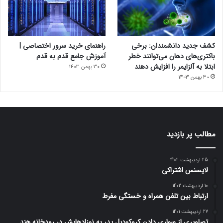
کشف جدید دانشمندان: برخی
راهنمای خرید سرور اختصاصی |
باکتری‌های دهان می‌توانند خطر
آموزش جامع قدم به قدم
ابتلا به آلزایمر را افزایش دهند
30 بهمن 1403
30 بهمن 1403
مطالب پر بازدید
25 اردیبهشت 1402
لایسنس اشتراکی
10 اردیبهشت 1402
ارتباط بین تلفن همراه و خستگی مفرط
27 اردیبهشت 1401
تصاویری از سواری دادن کروکودیل پدر به نوزادهایش در رودخانه هند