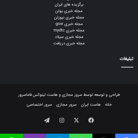
برگزیده های ایران
مجله خبری یولن
مجله خبری نیوزلن
مجله خبری gsxr
مجله خبری mydtc
مجله خبری سیلاد
مجله خبری دریافت
تبلیغات
طراحی و توسعه توسط
سرور مجازی
و
هاست لینوکس
فاماسرور
خانه
هاست ایران
سرور مجازی
سرور اختصاصی
فیسبوک
ایکس
اینستاگرام
تلگرام