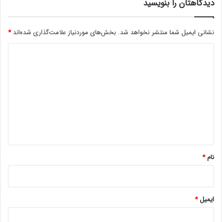
مجله خبری lastech
دیدگاهتان را بنویسید
م
م
ی‌
ا
ب
ل
نشانی ایمیل شما منتشر نخواهد شد.
بخش‌های موردنیاز علامت‌گذاری شده‌اند
*
خ
ع
ش
ر
د
د
ض
ی
ه
د
د
ر
گ
آ
ی
ا
ن
ه
د
ه
*
ن
نام
*
ز
د
ی
ک
ایمیل
*