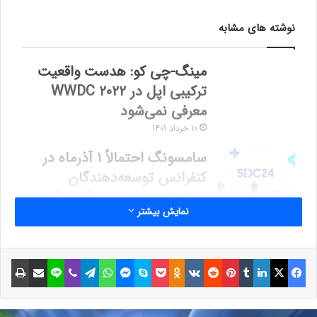
نوشته های مشابه
مینگ-چی کو: هدست واقعیت
ترکیبی اپل در WWDC 2022
معرفی نمی‌شود
10 خرداد 1401
سامسونگ احتمالاً 1 آذرماه در
کنفرانس توسعه‌دهندگان
اطلاعاتی درباره One UI 7.0
نمایش بیشتر
منتشر کند
9 آبان 1403
فیسبوک
ایکس
لینکداین
تامبلر
پینتریست
Reddit
VKontakte
Odnoklassniki
پاکت
اسکایپ
مسنجر
واتس آپ
تلگرام
وایبر
لاین
اشتراک گذاری با ایمیل
چاپ
اگرچه OnePlus 12 در ماه دسامبر 2023 عرضه شد، اما از ماه مارس
2024 (تقریباً سه ماه بعد از عرضه وان‌پلاس 12) شاهد افشای