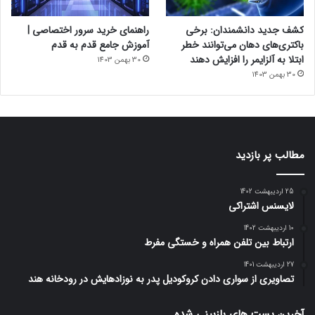
کشف جدید دانشمندان: برخی
راهنمای خرید سرور اختصاصی |
باکتری‌های دهان می‌توانند خطر
آموزش جامع قدم به قدم
ابتلا به آلزایمر را افزایش دهند
30 بهمن 1403
30 بهمن 1403
مطالب پر بازدید
25 اردیبهشت 1402
لایسنس اشتراکی
10 اردیبهشت 1402
ارتباط بین تلفن همراه و خستگی مفرط
27 اردیبهشت 1401
تصاویری از سواری دادن کروکودیل پدر به نوزادهایش در رودخانه هند
آخرین پست های بازبینی شده