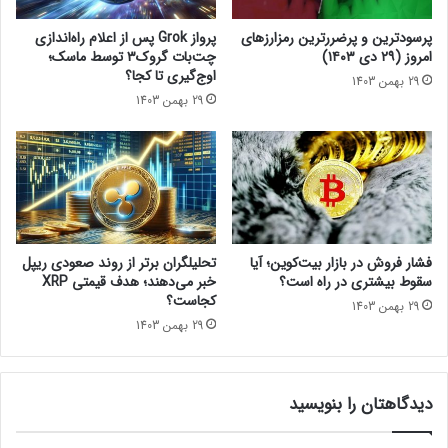
ی
ز
پ
ی
پرسودترین و پرضررترین رمزارزهای
پرواز Grok پس از اعلام راه‌اندازی
د
G
امروز (۲۹ دی ۱۴۰۳)
چت‌بات گروک۳ توسط ماسک؛
ی
o
اوج‌گیری تا کجا؟
29 بهمن 1403
ا
t
29 بهمن 1403
ی
h
ا
a
خ
m
ت
K
ص
n
ا
i
ص
g
ی
h
فشار فروش در بازار بیت‌کوین؛ آیا
تحلیلگران برتر از روند صعودی ریپل
!
t
سقوط بیشتری در راه است؟
خبر می‌دهند؛ هدف قیمتی XRP
s
کجاست؟
29 بهمن 1403
ا
29 بهمن 1403
س
ت
دیدگاهتان را بنویسید