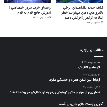
کشف جدید دانشمندان: برخی
راهنمای خرید سرور اختصاصی |
باکتری‌های دهان می‌توانند خطر
آموزش جامع قدم به قدم
ابتلا به آلزایمر را افزایش دهند
30 بهمن 1403
30 بهمن 1403
مطالب پر بازدید
25 اردیبهشت 1402
لایسنس اشتراکی
10 اردیبهشت 1402
ارتباط بین تلفن همراه و خستگی مفرط
27 اردیبهشت 1401
تصاویری از سواری دادن کروکودیل پدر به نوزادهایش در رودخانه هند
آخرین پست های بازبینی شده