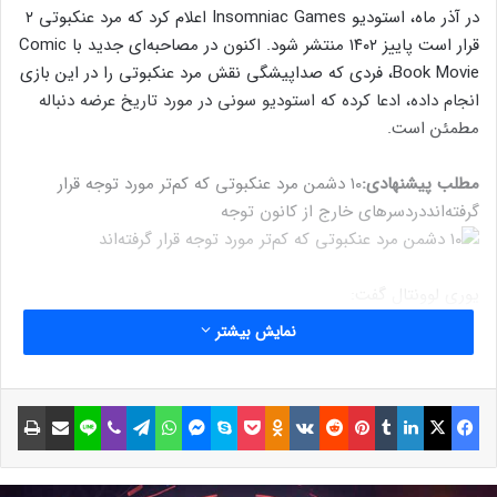
در آذر ماه، استودیو Insomniac Games اعلام کرد که مرد عنکبوتی ۲
قرار است پاییز ۱۴۰۲ منتشر شود. اکنون در مصاحبه‌ای جدید با Comic
Book Movie، فردی که صداپیشگی نقش مرد عنکبوتی را در این بازی
انجام داده، ادعا کرده که استودیو سونی در مورد تاریخ عرضه دنباله
مطمئن است.
مطلب پیشنهادی:
۱۰ دشمن مرد عنکبوتی که کم‌تر مورد توجه قرار
گرفته‌اند
دردسرهای خارج از کانون توجه
یوری لوونتال گفت:
نمایش بیشتر
نوشته های مشابه
فیسبوک
ایکس
لینکداین
تامبلر
پینتریست
Reddit
VKontakte
Odnoklassniki
پاکت
اسکایپ
مسنجر
واتس آپ
تلگرام
وایبر
لاین
اشتراک گذاری با ایمیل
چاپ
God of War Ragnarok بیش از ۶۰
ویژگی دسترس پذیری خواهد داشت
31 اردیبهشت 1401