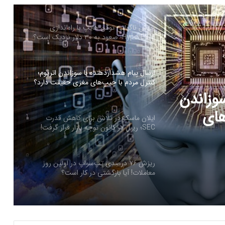
ارسال پیام هشداردهنده با سوزاندن اتریوم؛
کنترل مردم با چیپ‌های مغزی حقیقت دارد؟
ایلان ماسک در تلاش‌ برای کاهش قدرت
SEC؛ ریپل در کانون توجه بازار قرار گرفت!
 کاهش
ن توجه
ریزش ۷۶ درصدی تپ‌سواپ در اولین روز
معاملات! آیا بازگشتی در کار است؟
سوزاندن
درخواست ایلان ماسک برای بررسی فورت
ناکس؛ بحران طلا به سود بیت‌کوین تمام
های
می‌شود؟
سرمایه‌گذاران سازمانی در حال انباشت کاردانو!
نشانه‌ای از تغییر روند قیمت ADA؟