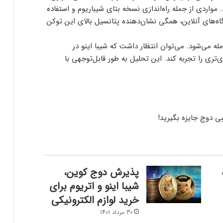
د. مواردی از جمله راه‌اندازی نسخه بتای شیباریوم و استفاده
ه‌های آنلاین، همگی نشان‌دهنده پتانسیل بالای این توکن
ارسال پیام هشداردهنده با سوزاندن اتریوم؛
کنترل مردم با چیپ‌های مغزی حقیقت دارد؟
با اینو با قیمت 0.00001129 دلار معامله می‌شود. می‌توان انتظار داشت که شیبا اینو در
ری را تجربه کند. این تحلیل به طور قابل‌توجهی با
ایلان ماسک در تلاش‌ برای کاهش قدرت
SEC؛ ریپل در کانون توجه بازار قرار گرفت!
ریزش ۷۶ درصدی تپ‌سواپ در اولین روز
معاملات! آیا بازگشتی در کار است؟
درخواست ایلان ماسک برای بررسی فورت
ناکس؛ بحران طلا به سود بیت‌کوین تمام
پذیرش دوج کوین،
می‌شود؟
شیبا اینو و اتریوم برای
خرید لوازم الکترونیکی
سرمایه‌گذاران سازمانی در حال انباشت کاردانو!
30 مرداد 1401
نشانه‌ای از تغییر روند قیمت ADA؟