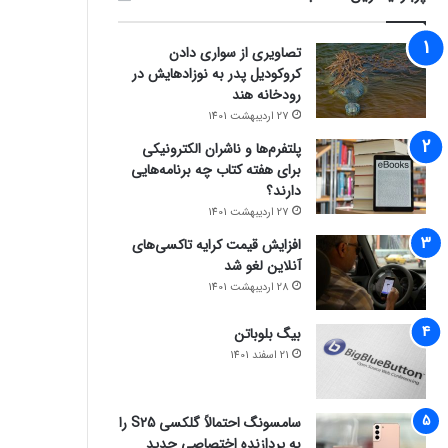
تصاویری از سواری دادن
کروکودیل پدر به نوزادهایش در
رودخانه هند
27 اردیبهشت 1401
پلتفرم‌ها و ناشران الکترونیکی
برای هفته کتاب چه برنامه‌هایی
دارند؟
27 اردیبهشت 1401
افزایش قیمت کرایه تاکسی‌های
آنلاین لغو شد
28 اردیبهشت 1401
بیگ بلوباتن
21 اسفند 1401
سامسونگ احتمالاً گلکسی S25 را
به پردازنده اختصاصی جدید