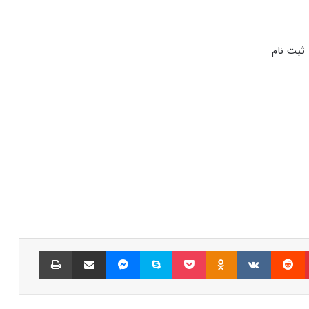
شمارش معکوس برای راه‌اندازی پای نتورک؛
پیش‌بینی‌ها درباره قیمت PI چه می‌گویند؟
ثبت نام
ترامپ برای نجات میم‌کوینش دست به جیب
شد! جزییات ایردراپ ۵۰ دلاری
رسوایی میم‌کوین لیبرا؛ نهنگ بدشانس ۳
میلیون دلار از دست داد!
رکود کم‌سابقه در بازار بیت‌کوین؛ حرکت بعدی
قیمت همه را غافلگیر خواهد کرد!
پینتریست
Reddit
VKontakte
Odnoklassniki
پاکت
اسکایپ
مسنجر
اشتراک گذاری با ایمیل
چاپ
جهش ناگهانی توکن هایپ با راه‌اندازی
HyperEVM؛ صعود به ۳۰ دلار نزدیک است؟