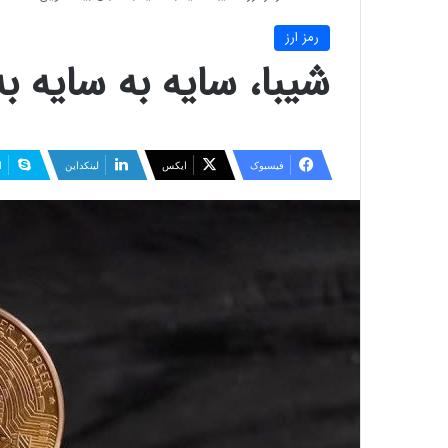
رمز ارز
شیبا، سایه به سایه ب
فیسبوک
ایکس
لینکداین
ا