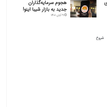
ی
هجوم سرمایه‌گذاران
جدید به بازار شیبا اینو!
9 آبان 1401
ارسال پیام هشداردهنده با سوزاندن اتریوم؛
کنترل مردم با چیپ‌های مغزی حقیقت دارد؟
شروع
ایلان ماسک در تلاش‌ برای کاهش قدرت
SEC؛ ریپل در کانون توجه بازار قرار گرفت!
ریزش ۷۶ درصدی تپ‌سواپ در اولین روز
معاملات! آیا بازگشتی در کار است؟
درخواست ایلان ماسک برای بررسی فورت
ناکس؛ بحران طلا به سود بیت‌کوین تمام
می‌شود؟