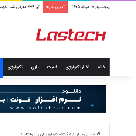
پنجشنبه, 15 مرداد 1405
کشف جدید دانشمندان: برخی
آخرین خبرها
خانه
اخبار تکنولوژی
امنيت
بازی
تکنولوژی
خانه
/
رمز ارز
/
شگفتانه کاردانو برای روز ولنتاین!