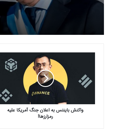
و
ا
ک
ن
ش
ب
ا
ی
ن
واکنش بایننس به اعلان جنگ آمریکا علیه
ن
س
رمزارزها!
ب
ه