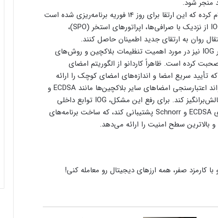
 منجر شود.
شرکت Input Output Global (IOG)، در توییتر اعلام کرده که این ارتقا برای روز 14 فوریه برنامه‌ریزی شده است
و در شبکه اصلی اجرا خواهد شد. بنیاد کاردانو و IOG از نزدیک با صرافی‌ها، اپراتورهای استخر (SPO)،
تیم هریسون، معاون رئیس انجمن و اکوسیستم در IOG نیز در مورد اهمیت تنظیمات بلاکچین و روش‌های
بت کرده است. ظاهراً کاردانو از الگوریتم امضای
EdDS) استفاده می‌کند که تأیید سریع امضا و اندازه‌های امضای کوچک را ارائه
می‌دهد. با این حال، واریانس در الگوریتم‌ها می‌تواند اعتبارسنجی امضاهای سایر بلاکچین‌ها مانند ECDSA و
Schnorr را برای توسعه‌دهندگان DApp پلوتوس چالش‌برانگیز کند. برای رفع این مشکل، IOG توابع داخلی
جدیدی را به پلوتوس اضافه کرده است تا از امضای ECDSA و Schnorr پشتیبانی کند، که ساخت برنامه‌های
 و بالاترین سطح امنیت را ارائه می‌دهد.