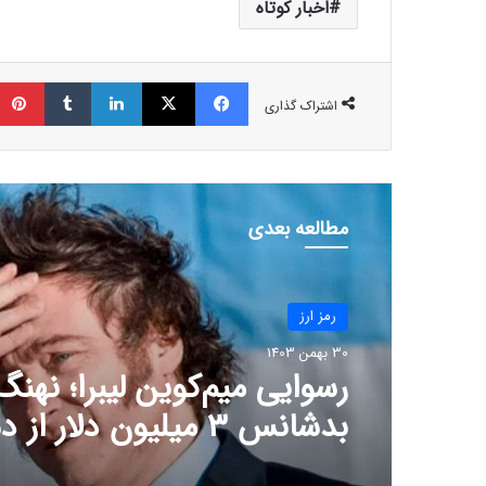
اخبار کوتاه
فیسبوک
ایکس
لینکداین
تامبلر
اشتراک گذاری
مطالعه بعدی
رمز ارز
30 بهمن 1403
رسوایی میم‌کوین لیبرا؛ نهنگ
بدشانس ۳ میلیون دلار ا
داد!