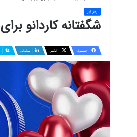
رمز ارز
شگفتانه کاردانو برای 
فیسبوک
ایکس
لینکداین
ا