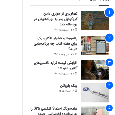
تصاویری از سواری دادن
کروکودیل پدر به نوزادهایش در
رودخانه هند
27 اردیبهشت 1401
پلتفرم‌ها و ناشران الکترونیکی
برای هفته کتاب چه برنامه‌هایی
دارند؟
27 اردیبهشت 1401
افزایش قیمت کرایه تاکسی‌های
آنلاین لغو شد
28 اردیبهشت 1401
بیگ بلوباتن
21 اسفند 1401
سامسونگ احتمالاً گلکسی S25 را
به پردازنده اختصاصی جدید