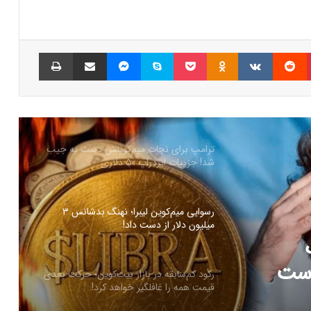
سرمایه‌گذاران سازمانی در حال انباشت کاردانو!
نشانه‌ای از تغییر روند قیمت ADA؟
پینتریست
Reddit
VKontakte
Odnoklassniki
پاکت
اسکایپ
مسنجر
اشتراک گذاری با ایمیل
چاپ
شمارش معکوس برای راه‌اندازی پای نتورک؛
پیش‌بینی‌ها درباره قیمت PI چه می‌گویند؟
ترامپ برای نجات میم‌کوینش دست به جیب
شد! جزییات ایردراپ ۵۰ دلاری
رسوایی میم‌کوین لیبرا؛ نهنگ بدشانس ۳
میلیون دلار از دست داد!
ز دست
رکود کم‌سابقه در بازار بیت‌کوین؛ حرکت بعدی
قیمت همه را غافلگیر خواهد کرد!