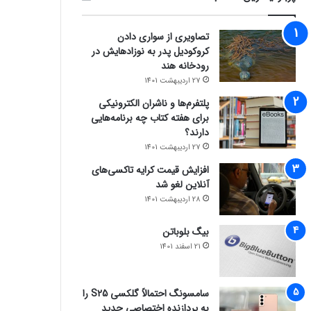
تصاویری از سواری دادن
کروکودیل پدر به نوزادهایش در
رودخانه هند
27 اردیبهشت 1401
پلتفرم‌ها و ناشران الکترونیکی
برای هفته کتاب چه برنامه‌هایی
دارند؟
27 اردیبهشت 1401
افزایش قیمت کرایه تاکسی‌های
آنلاین لغو شد
28 اردیبهشت 1401
بیگ بلوباتن
21 اسفند 1401
سامسونگ احتمالاً گلکسی S25 را
به پردازنده اختصاصی جدید