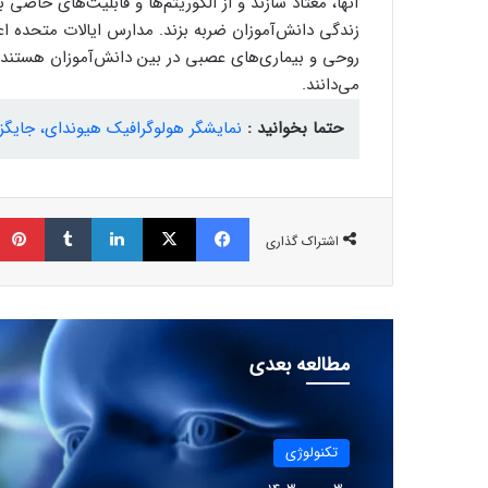
آنها، معتاد سازند و از الگوریتم‌ها و قابلیت‌های خاصی 
زندگی دانش‌آموزان ضربه بزند. مدارس ایالات متحده اع
روحی و بیماری‌های عصبی در بین دانش‌آموزان هستند و س
می‌دانند.
حتما بخوانید :
نمایشگر هولوگرافیک هیوندای، جایگ
فیسبوک
ایکس
لینکداین
تامبلر
اشتراک گذاری
مطالعه بعدی
تکنولوژی