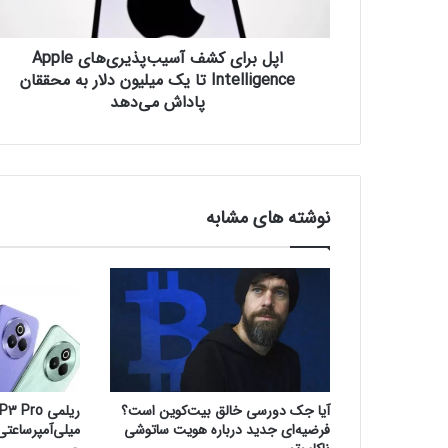
ک
ش
اپل برای کشف آسیب‌پذیری‌های Apple
ف
آ
Intelligence تا یک میلیون دلار به محققان
س
پاداش می‌دهد
ی
ب‌
پ
ذ
ی
نوشته های مشابه
ر
ی‌
ه
ا
ی
A
p
p
l
آیا جک دورسی خالق بیت‌کوین است؟
e
فرضیه‌ای جدید درباره هویت ساتوشی
میلی‌آمپرساعتی و IP69 معرف
I