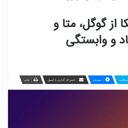
از گوگل، متا و
اد و وابستگی
سکایپ
مسنجر
اشتراک گذاری با ایمیل
چاپ