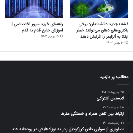
کشف جدید دانشمندان: برخی
راهنمای خرید سرور اختصاصی |
باکتری‌های دهان می‌توانند خطر
آموزش جامع قدم به قدم
ابتلا به آلزایمر را افزایش دهند
30 بهمن 1403
30 بهمن 1403
مطالب پر بازدید
25 اردیبهشت 1402
لایسنس اشتراکی
10 اردیبهشت 1402
ارتباط بین تلفن همراه و خستگی مفرط
27 اردیبهشت 1401
تصاویری از سواری دادن کروکودیل پدر به نوزادهایش در رودخانه هند