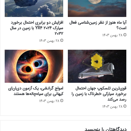
ق
ا
ا
ر
ب
ه
ج
آیا ماه هنوز از نظر زمین‌شناسی فعال
افزایش دو برابری احتمال برخورد
ه
است؟
سیارک 2024 YR4 با زمین در سال
ش
2032
28 بهمن 1403
ب
28 بهمن 1403
ز
ر
گ
س
گ
ک
ل
ا
قوی‌ترین تلسکوپ جهان احتمال
امواج گرانشی، یک آزمون دی‌ان‌ای
ه
برخورد سیارکی خطرناک با زمین را
کیهانی برای سیاه‌چاله‌ها هستند
د
رصد می‌کند
28 بهمن 1403
ا
28 بهمن 1403
ر
!
ا
دیدگاهتان را بنویسید
ب