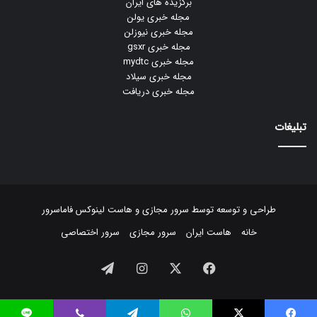
برگزیده های ایران
مجله خبری یولن
مجله خبری نیوزلن
مجله خبری gsxr
مجله خبری mydtc
مجله خبری سیلاد
مجله خبری دریافت
تبلیغات
طراحی و توسعه توسط
سرور مجازی
و
هاست لینوکس
فاماسرور
خانه
هاست ایران
سرور مجازی
سرور اختصاصی
فیسبوک
ایکس
اینستاگرام
تلگرام