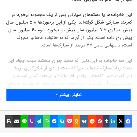
این خانواده‌ها یا دسته‌های سیارکی پس از یک مجموعه برخورد در
کمربند سیارکی شکل گرفته‌اند: یکی از این برخوردها ۵.۸ میلیون سال
پیش، دیگری ۷.۵ میلیون سال پیش، و برخورد سوم ۴۰ میلیون سال
پیش رخ داده است. یکی از آن‌ها که به خانواده ماسالیا معروف
است، به‌تنهایی عامل ۳۷ درصد از سیارک‌ها است.
این سه خانواده به این دلیل که نسبتا جوان‌ هستند سبب ایجاد این
تعداد زیاد سیارک شده‌اند، چرا که مدت زیادی از شکل‌گیری آن‌ها
نمی‌گذرد، هنوز تکه‌های زیادی باقی‌مانده و در فضا شناور است، و
حرکت سریع آن تکه‌های باقی‌مانده سبب می‌شود که بتوانند به‌‌راحتی
از کمربند سیارکی خارج شوند – و شاید به سمت زمین بیایند.
نمایش بیشتر
محققان همچنین توانستند خاستگاه تعداد بیشتری از شهاب‌سنگ‌ها
را شناسایی کنند. در مجموع، این بدان معناست که پژوهشگران
فیسبوک
ایکس
لینکداین
تامبلر
پینتریست
Reddit
VKontakte
Odnoklassniki
پاکت
اسکایپ
مسنجر
واتس آپ
تلگرام
وایبر
لاین
اشتراک گذاری با ایمیل
چاپ
می‌دانند بیش از ۹۰ درصد شهاب‌سنگ‌ها از کجا آمده‌اند.