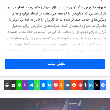
امروزه متاورس داغ ترین واژه در بازار جهانی فناوری به شمار می رود.
شرکت‌هایی که متاورس را توسعه می‌دهند، بر ایجاد نوآوری‌ها و
ویژگی‌های جدید متمرکز شده‌اند تا کاربران را قادر به تعامل موثر با
یکدیگر در دنیای دیجیتال کنند. شرکت‌های متاورس برای متحول
کردن دنیای دیجیتال با تجارب فراگیر در آینده، در خط مقدم هستند.
بنابراین، بیایید با برترین شرکت‌هایی که متاورس را برای مشارکت و
سرمایه گذاری در فناوری متاورس توسعه می دهند، آشنا شویم. اما
سوال اساسی این است که آیا سرمایه گذارانی در ایران نیز داریم که
در حوزه متاورس و یا ان اف تی بر روی جوانان و ایده های آنان
سرمایه گذاری کنند؟! گروه آکادمی متاورس، به صورت تخصصی بر
نمایش بیشتر
روی ایده های نوآورانه در حوزه NFT و Metaverse سرمایه گذاری
می کنند.
فیسبوک
ایکس
لینکداین
تامبلر
پینتریست
Reddit
VKontakte
Odnoklassniki
پاکت
اسکایپ
مسنجر
واتس آپ
تلگرام
وایبر
لاین
اشتراک گذاری با ایمیل
چاپ
Meta
متا شرکت اصلی توسعه متاورس برای کاربران و بازیکنان است تا در
شبکه گسترده دنیای مجازی سه بعدی بی‌درنگ با حفظ هویت و
تاریخ پرداخت حضور داشته باشند. اعلام شده است که شرکت