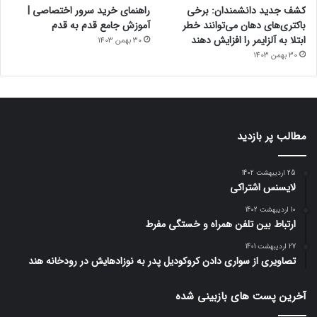
کشف جدید دانشمندان: برخی
راهنمای خرید سرور اختصاصی |
باکتری‌های دهان می‌توانند خطر
آموزش جامع قدم به قدم
ابتلا به آلزایمر را افزایش دهند
30 بهمن 1403
30 بهمن 1403
مطالب پر بازدید
25 اردیبهشت 1402
لایسنس اشتراکی
10 اردیبهشت 1402
ارتباط بین تلفن همراه و خستگی مفرط
27 اردیبهشت 1401
تصاویری از سواری دادن کروکودیل پدر به نوزادهایش در رودخانه هند
آخرین پست های بازبینی شده