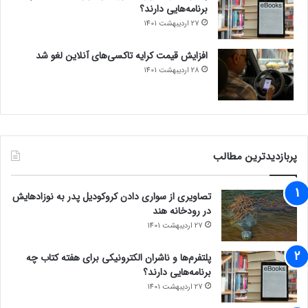
برنامه‌هایی دارند؟
استخدام برای فناوری متاورس – مدیر ارشد محصول، توسعه می
27 اردیبهشت 1401
دهد. این شرکت نشان داده است که مدیر محصول نیاز دارد که ارائه
خدمات متاورس مبتنی بر ابر در بخش فناوری بازی را در اختیار داشته
افزایش قیمت کرایه تاکسی‌های آنلاین لغو شد
باشد.
28 اردیبهشت 1401
مجله خبری lastech
پربازدیدترین مطالب
رپورتاژ آگهی
تصاویری از سواری دادن کروکودیل پدر به نوزادهایش
در رودخانه هند
27 اردیبهشت 1401
پلتفرم‌ها و ناشران الکترونیکی برای هفته کتاب چه
برنامه‌هایی دارند؟
27 اردیبهشت 1401