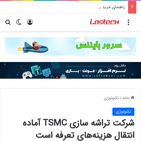
راهنمای خرید سرور اختصاصی | آموزش جامع قدم به قدم
منو
ورود
تغییر پو
جس
خانه
/
تکنولوژی
تکنولوژی
شرکت تراشه سازی TSMC آماده
انتقال هزینه‌های تعرفه است