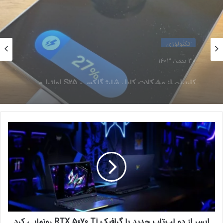
تاثیرات اعمال تعرفه‌ها بر روی شرکت TSMC
تکنولوژی
30 بهمن 1403
تکنولوژی
کاربران از مشکلات کابل شارژ گلکسی S25 اولترا و
30 بهمن 1403
پلاس خبر می‌دهند
ا
ی
کاربران از مشکلات کابل شارژ گلکسی S25 اولترا و
پلاس خبر می‌دهند
س
ر
بر اساس گزارش «Commercial Times»، شرکت TSMC احتمالاً
ا
امسال قیمت ویفرهای پیشرفته خود را تا 15 درصد افزایش خواهد
ز
داد. افزایش هزینه‌های تولید و تعرفه‌های احتمالی ایالات متحده از
د
و
عوامل اصلی این تصمیم هستند. پیش‌تر، تحلیلگران انتظار داشتند
ل
که قیمت ویفرها در سال 2025 تنها 5 تا 10 درصد افزایش یابد، اما
ایسر از دو لپ‌تاپ جدید با گرافیک RTX 5070 Ti رونمایی کرد
پ‌