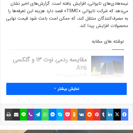
نیمه‌هادی‌های تایوانی، افزایش یافته است. گزارش‌های اخیر نشان
می‌دهد که شرکت تایوانی «TSMC» قصد دارد هزینه‌ این تعرفه‌ها را
به مصرف‌کنندگان منتقل کند، که ممکن است باعث شود قیمت نهایی
محصولات افزایش پیدا کند.
نوشته های مشابه
مقایسه ردمی نوت ۱۳ و گلکسی
A25
27 اردیبهشت 1403
ایلان ماسک حالا بهترین بازیکن
نمایش بیشتر
Diablo 4 در جهان است [تماشا
کنید]
فیسبوک
ایکس
لینکداین
تامبلر
پینتریست
Reddit
VKontakte
Odnoklassniki
پاکت
اسکایپ
مسنجر
واتس آپ
تلگرام
وایبر
لاین
اشتراک گذاری با ایمیل
چاپ
1 آذر 1403