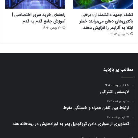
کشف جدید دانشمندان: برخی
راهنمای خرید سرور اختصاصی |
باکتری‌های دهان می‌توانند خطر
آموزش جامع قدم به قدم
ابتلا به آلزایمر را افزایش دهند
30 بهمن 1403
30 بهمن 1403
مطالب پر بازدید
25 اردیبهشت 1402
لایسنس اشتراکی
10 اردیبهشت 1402
ارتباط بین تلفن همراه و خستگی مفرط
27 اردیبهشت 1401
تصاویری از سواری دادن کروکودیل پدر به نوزادهایش در رودخانه هند