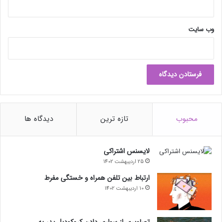
ی
ن
م
وب‌ سایت
ش
ا
ب
ه
آ
ی
ف
و
محبوب
تازه ترین
دیدگاه ها
ن
۱
۶
لایسنس اشتراکی
25 اردیبهشت 1402
ارتباط بین تلفن همراه و خستگی مفرط
10 اردیبهشت 1402
تصاویری از سواری دادن کروکودیل پدر به