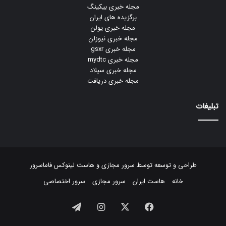
مجله خبری بیکینگ
برگزیده های ایران
مجله خبری یولن
مجله خبری نیوزلن
مجله خبری gsxr
مجله خبری mydtc
مجله خبری سیلاد
مجله خبری دریافت
تبلیغات
طراحی و توسعه توسط
سرور مجازی
و
هاست لینوکس
فاماسرور
خانه
هاست ایران
سرور مجازی
سرور اختصاصی
فیسبوک
ایکس
اینستاگرام
تلگرام