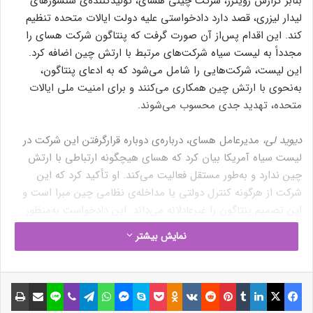
بنابر گزارش رویترز، شرکت چینی هسای، تولیدکننده‌ی سنسورهای
لیدار لیزری، قصد دارد دادخواستی علیه دولت ایالات متحده تنظیم
کند. این اقدام پس‌از آن صورت گرفت که پنتاگون شرکت هسای را
مجدداً به لیست سیاه شرکت‌های مرتبط با ارتش چین اضافه کرد.
این لیست، شرکت‌هایی را شامل می‌شود که به ادعای پنتاگون،
به‌نحوی با ارتش چین همکاری می‌کنند و برای امنیت ملی ایالات
متحده، تهدید جدی محسوب می‌شوند.
دیوید لی،
مدیرعامل هسای، درباره‌ی دوباره قرارگرفتن این شرکت در
لیست سیاه آمریکا بیان کرد که هسای هیچگونه ارتباطی با ارتش
چین ندارد و به‌طور مستقل فعالیت می‌کند. او تأکید کرد که این
شرکت از هرگونه کنترل دولتی یا مداخله‌ی نظامی چین مبرا است و
این تصمیم پنتاگون را غیرعادلانه می‌داند. این دادخواست به‌منظور
به‌چالش کشیدن این تصمیم و رفع محدودیت‌های تجاری تنظیم
نمایش بیشتر
خواهد شد.
افزوده‌شدن هسای به لیست سیاه شرکت‌های چینی توسط پنتاگون،
فیسبوک
ایکس
لینکداین
تامبلر
پینتریست
Reddit
VKontakte
Odnoklassniki
پاکت
اسکایپ
مسنجر
واتس آپ
تلگرام
وایبر
لاین
اشتراک گذاری با ایمیل
چاپ
باعث محدودیت‌های تجاری بسیاری برای این شرکت خواهد شد. بر