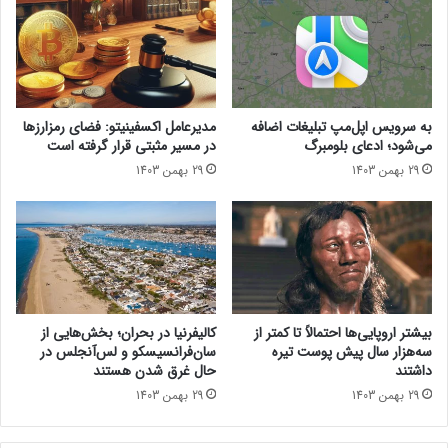
پ
و
ل
ن
و
م
ا
ا
چ
ی
س
ی
به سرویس اپل‌مپ تبلیغات اضافه
مدیرعامل اکسفینیتو:‌ فضای رمزارزها
ر
ش
می‌شود؛ ادعای بلومبرگ
در مسیر مثبتی قرار گرفته است
ی
د
29 بهمن 1403
29 بهمن 1403
۱
ن
۰
د
ر
؛
ا
گ
ب
و
ه
ش
ا
ی‌
ر
ه
بیشتر اروپایی‌ها احتمالاً تا کمتر از
کالیفرنیا در بحران؛ بخش‌هایی از
ث
ا
سه‌هزار سال پیش پوست تیره
سان‌فرانسیسکو و لس‌آنجلس در
م
ی
داشتند
حال غرق شدن هستند
ی‌
پ
29 بهمن 1403
29 بهمن 1403
ب
ر
ر
چ