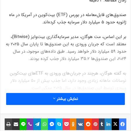
زمان مطالعه:
2
دقیقه
صندوق‌های قابل‌معامله در بورس (ETF) بیت‌کوین در آمریکا در ماه
ژانویه حدود ۵ میلیارد دلار سرمایه جذب کرده‌اند.
بر این اساس، مت هوگان، مدیر سرمایه‌گذاری بیت‌وایز (Bitwise)،
معتقد است که جریان ورودی به این صندوق‌ها تا پایان سال ۲۰۲۵ به
حدود ۵۹ میلیارد دلار خواهد رسید. طبق داده‌های موجود، در سال
۲۰۲۴، این صندوق‌ها ۳۵.۲ میلیارد دلار جذب کرده بودند.
به گفته هوگان، هرچند در جریان‌های ورودی به ETFهای بیت‌کوین
نوسانات ماهانه زیادی وجود دارد، اما جذب بیش از ۵۰ میلیارد دلار
ورودی توسط این صندوق‌ها در سال ۲۰۲۵ ممکن است.
نمایش بیشتر
نوشته های مشابه
فیسبوک
ایکس
لینکداین
تامبلر
پینتریست
Reddit
VKontakte
Odnoklassniki
پاکت
اسکایپ
مسنجر
واتس آپ
تلگرام
وایبر
لاین
اشتراک گذاری با ایمیل
چاپ
چه خطراتی در متاورس ما را تهدید
می‌کند؟