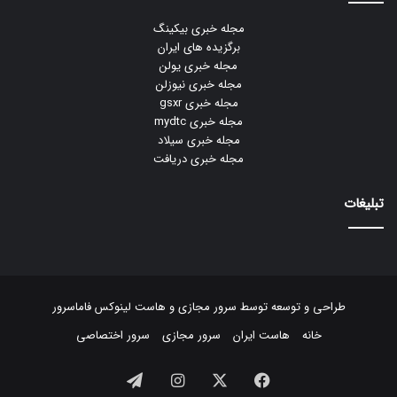
مجله خبری بیکینگ
برگزیده های ایران
مجله خبری یولن
مجله خبری نیوزلن
مجله خبری gsxr
مجله خبری mydtc
مجله خبری سیلاد
مجله خبری دریافت
تبلیغات
طراحی و توسعه توسط
سرور مجازی
و
هاست لینوکس
فاماسرور
خانه
هاست ایران
سرور مجازی
سرور اختصاصی
فیسبوک
ایکس
اینستاگرام
تلگرام