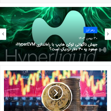
21 مرداد 1401
جایزه ۵ هزار دلاری برای ساخت
تریلر بازی شیبا!
3 مهر 1401
رمز ارز
30 بهمن 1403
جهش ناگهانی توکن هایپ با راه‌اندازی HyperEVM؛
صعود به ۳۰ دلار نزدیک است؟
سود‌های بی‌پایان!
خرید میم‌کوین‌های کمیاب و انفجاری بدون کارمزد، فقط در ارزپلاس!
ج
خرید سریع
ه
ش
در دسامبر، هوگان و رایان راسموسن، رئیس بخش تحقیقات بیت‌وایز،
۴
پیش‌بینی کرده بودند که ورودی‌های صندوق‌های بیت‌کوین در سال
۶
۶
۲۰۲۵ از سال ۲۰۲۴ بیشتر خواهد بود.
د
ر