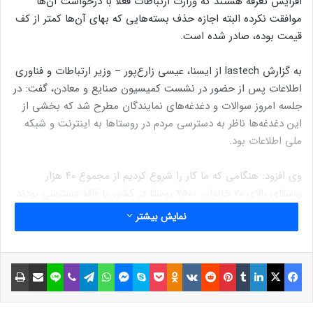
افزایش تعرفه هستند که وزارت ارتباطات فعلا با درخواست آن‌ها
موافقت نکرده البته اجازه حذف بسته‌هایی که بهای آن‌ها کمتر از کف
قیمت بوده‌، صادر شده است.
به گزارش lastech از ایسنا، عیسی زارع‌پور – وزیر ارتباطات و فناوری
اطلاعات پس از حضور در نشست کمیسیون صنایع و معادن، گفت: در
جلسه امروز سوالات و دغدغه‌های نمایندگان مطرح شد که بخشی از
این دغدغه‌ها ناظر به دسترسی مردم در روستاها به اینترنت و شبکه
ملی اطلاعات بود.
وی افزود: هنگامی که ما کار را شروع کردیم از مجموع ۴۰ هزار
روستای بالای ۲۰ خانوار، ۷۵۰۰ روستا در کشور یا فاقد دسترسی بودند
یا کیفیت دسترسی آن‌ها پایین بود که در حال حاضر این عدد به
نمایش بیشتر
حدود ۵ هزار و ۵۰۰ روستا رسیده و حدود ۲ هزار روستا طی ۱۰ ماه
فعالیت ما، به شبکه ملی اطلاعات متصل شدند.
فیسبوک
ایکس
لینکداین
تامبلر
پینتریست
Reddit
VKontakte
Odnoklassniki
پاکت
اسکایپ
مسنجر
واتس آپ
تلگرام
وایبر
لاین
اشتراک گذاری با ایمیل
چاپ
این عضو کابینه سیزدهم با بیان اینکه به نمایندگان مجلس قول دادیم
که تا پایان سال ۱۴۰۱ و حداکثر تا پایان نیمه نخست سال ۱۴۰۲، سایر