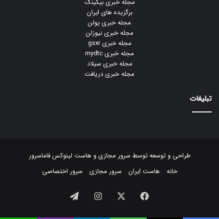
مجله خبری بیکینگ
برگزیده های ایران
مجله خبری یولن
مجله خبری نیوزلن
مجله خبری gsxr
مجله خبری mydtc
مجله خبری سیلاد
مجله خبری دریافت
تبلیغات
طراحی و توسعه توسط
سرور مجازی
و
هاست لینوکس
فاماسرور
خانه
هاست ایران
سرور مجازی
سرور اختصاصی
فیسبوک
ایکس
اینستاگرام
تلگرام