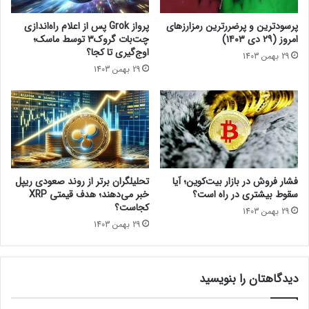
ت
ا
ا
ک
پرسودترین و پرضررترین رمزارزهای
پرواز Grok پس از اعلام راه‌اندازی
و
س
امروز (۲۹ دی ۱۴۰۳)
چت‌بات گروک۳ توسط ماسک؛
ر
ت
اوج‌گیری تا کجا؟
29 بهمن 1403
س
ا
29 بهمن 1403
!
ر
ب
س
ی
ا
ر
ب
ز
فشار فروش در بازار بیت‌کوین؛ آیا
تحلیلگران برتر از روند صعودی ریپل
ر
سقوط بیشتری در راه است؟
خبر می‌دهند؛ هدف قیمتی XRP
گ‌
کجاست؟
29 بهمن 1403
ش
29 بهمن 1403
د
ه
ا
دیدگاهتان را بنویسید
س
ت