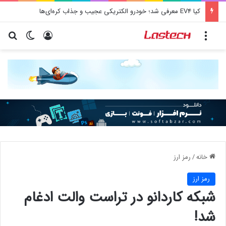
کیا EV4 معرفی شد؛ خودرو الکتریکی عجیب و جذاب کره‌ای‌ها
منو
ورود
تغییر پو
جس
خانه
/
رمز ارز
رمز ارز
شبکه کاردانو در تراست والت ادغام
شد!