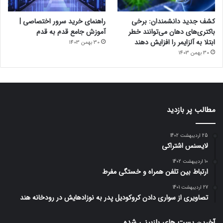
کشف جدید دانشمندان: برخی
راهنمای خرید سرور اختصاصی |
باکتری‌های دهان می‌توانند خطر
آموزش جامع قدم به قدم
ابتلا به آلزایمر را افزایش دهند
30 بهمن 1403
30 بهمن 1403
مطالب پر بازدید
25 اردیبهشت 1402
لایسنس اشتراکی
10 اردیبهشت 1402
ارتباط بین تلفن همراه و خستگی مفرط
27 اردیبهشت 1401
تصاویری از سواری دادن کروکودیل پدر به نوزادهایش در رودخانه هند
آخرین پست های بازبینی شده