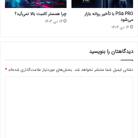
2
د
PS5 PRO با تأخیر روانه بازار
چرا همستر کامبت بالا نمی‌آید؟
ر
می‌شود
13 دی 1403
م
14 دی 1403
ا
ه
س
پ
دیدگاهتان را بنویسید
ت
ا
م
نشانی ایمیل شما منتشر نخواهد شد.
بخش‌های موردنیاز علامت‌گذاری شده‌اند
*
ب
د
ر
ع
ی
ر
د
ض
ه
گ
م
ا
ی‌
ه
ش
و
*