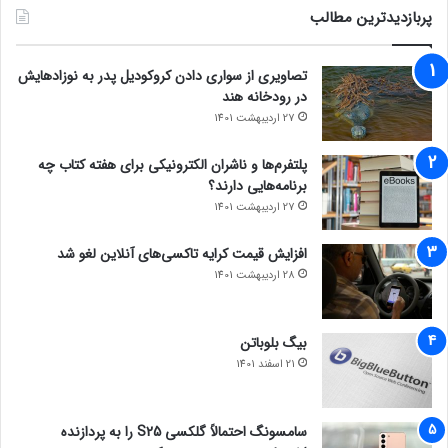
پربازدیدترین مطالب
تصاویری از سواری دادن کروکودیل پدر به نوزادهایش
در رودخانه هند
27 اردیبهشت 1401
پلتفرم‌ها و ناشران الکترونیکی برای هفته کتاب چه
برنامه‌هایی دارند؟
27 اردیبهشت 1401
افزایش قیمت کرایه تاکسی‌های آنلاین لغو شد
28 اردیبهشت 1401
بیگ بلوباتن
21 اسفند 1401
سامسونگ احتمالاً گلکسی S25 را به پردازنده