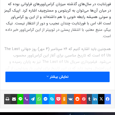
فورتنایت در سال‌های گذشته میزبان کراس‌اوورهای فراوانی بوده که
در میان‌ آن‌ها می‌توان به کریتوس و مسترچیف اشاره کرد. اپیک گیمز
و سونی همیشه رابطه خوبی با هم داشته‌اند و از این رو کراس‌اور
لست اف اس با فورتنایت چندان عجیب و دور از انتظار نیست. نیک
بیکر، منبع معتبر، با انتشار پستی در توییتر از این کراس‌اوور خبر داده
است.
همچنین باید اشاره کنیم که ۲۶ سپتامبر (۴ مهر) روز جهانی The Last
of Us است که تاریخ مناسبی برای آغاز این کراس‌اوور محسوب
می‌شود. فیلم‌برداری سریال The Last of Us نیز به پایان رسیده و
این احتمال وجود دارد که در این تاریخ برای اولین بار ویدئویی از آن
به طرفداران نمایش داده شود.
نمایش بیشتر
مطلب پیشنهادی:
۲۰ ترفند ساده برای تازه‌کارها در فورتنایت
فورتنایت را
قورت بده!
فیسبوک
ایکس
لینکداین
تامبلر
پینتریست
Reddit
VKontakte
Odnoklassniki
پاکت
اسکایپ
مسنجر
واتس آپ
تلگرام
وایبر
لاین
اشتراک گذاری با ایمیل
چاپ
نوشته های مشابه