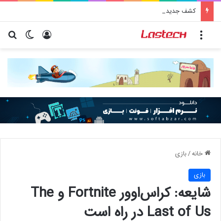
کشف جدید دانشمندان: برخی باکتری‌های دهان می‌توانند خطر ابتلا به آلزایمر را افزایش دهند
منو
ورود
تغییر پو
جس
خانه
/
بازی
بازی
شایعه: کراس‌اوور Fortnite و The
Last of Us در راه است