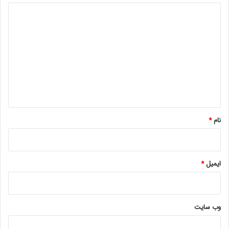
د
ی
د
گ
ا
ه
*
نام
*
ایمیل
*
وب‌ سایت