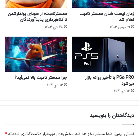
ب
s
ا
i
زمان لیست شدن همستر کامبت
همسترکامبت؛ از سودای پولدارشدن
ر
a
اعلام شد
تا کلاهبرداری پدیدآورندگان
د
ب
19 بهمن 1403
28 دی 1403
ا
ه
ن
ت
ل
ع
و
و
د
ی
ش
ق
د
ا
ه
ف
PS5 PRO با تأخیر روانه بازار
چرا همستر کامبت بالا نمی‌آید؟
ا
ت
می‌شود
13 دی 1403
س
ا
14 دی 1403
ت
د
دیدگاهتان را بنویسید
نشانی ایمیل شما منتشر نخواهد شد.
بخش‌های موردنیاز علامت‌گذاری شده‌اند
*