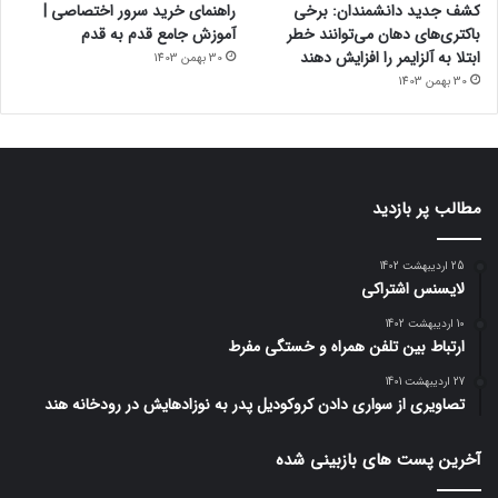
کشف جدید دانشمندان: برخی
راهنمای خرید سرور اختصاصی |
باکتری‌های دهان می‌توانند خطر
آموزش جامع قدم به قدم
ابتلا به آلزایمر را افزایش دهند
30 بهمن 1403
30 بهمن 1403
مطالب پر بازدید
25 اردیبهشت 1402
لایسنس اشتراکی
10 اردیبهشت 1402
ارتباط بین تلفن همراه و خستگی مفرط
27 اردیبهشت 1401
تصاویری از سواری دادن کروکودیل پدر به نوزادهایش در رودخانه هند
آخرین پست های بازبینی شده