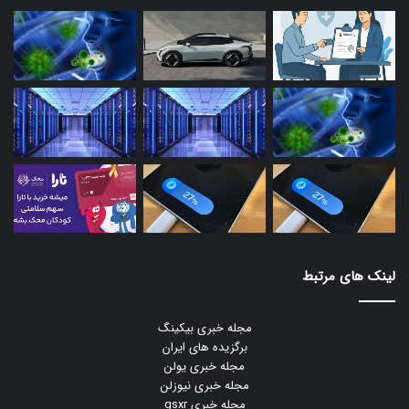
لینک های مرتبط
مجله خبری بیکینگ
برگزیده های ایران
مجله خبری یولن
مجله خبری نیوزلن
مجله خبری gsxr