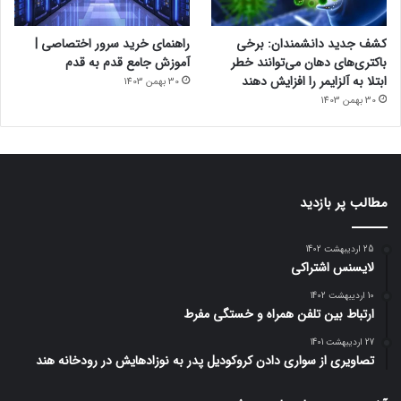
کشف جدید دانشمندان: برخی
راهنمای خرید سرور اختصاصی |
باکتری‌های دهان می‌توانند خطر
آموزش جامع قدم به قدم
ابتلا به آلزایمر را افزایش دهند
30 بهمن 1403
30 بهمن 1403
مطالب پر بازدید
25 اردیبهشت 1402
لایسنس اشتراکی
10 اردیبهشت 1402
ارتباط بین تلفن همراه و خستگی مفرط
27 اردیبهشت 1401
تصاویری از سواری دادن کروکودیل پدر به نوزادهایش در رودخانه هند