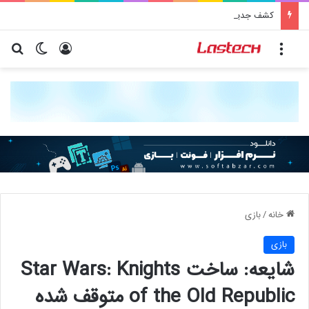
کشف جدید دانشمندان: برخی باکتری‌های دهان می‌توانند خطر ابتلا به آلزایمر را افزایش دهند
منو
ورود
تغییر پو
جس
خانه
/
بازی
بازی
شایعه: ساخت Star Wars: Knights
of the Old Republic متوقف شده