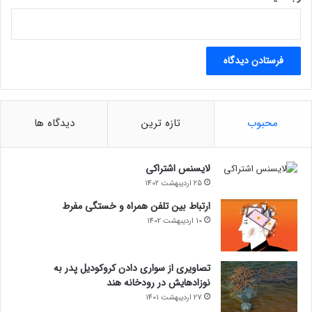
هوش مصنوعی چطور دنیای گیم رو عوض می‌کنه؟
تماشا از یوتیوب lastech پلاس
مجله خبری lastech
محبوب
تازه ترین
دیدگاه ها
بازی‌های ویدیوییجنگ ستارگان
لایسنس اشتراکی
25 اردیبهشت 1402
ارتباط بین تلفن همراه و خستگی مفرط
10 اردیبهشت 1402
تصاویری از سواری دادن کروکودیل پدر به
نوزادهایش در رودخانه هند
27 اردیبهشت 1401