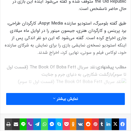
the Old Republic متوقف شده و گفته می‌شود آینده این بازی در
حال حاضر نامشخص است.
طبق گفته بلومبرگ، استودیو سازنده Aspyr Media، کارگردان طراحی،
برد پرینس و کارگردان هنری، جیسون مینور را در اوایل ماه میلادی
جاری اخراج کرده است. گفته می‌شود که این دو نفر اندکی پس از
اینکه استودیو نسخه‌ی نمایشی بازی را برای نمایش به شرکای سازنده
خود، لوکاس فیلم و سونی، نهایی کرد، اخراج شدند.
مطلب پیشنهادی:
نقد سریال The Book Of Boba Fett (قسمت اول
تا سوم)
بازگشت شکارچی به دنیای جرم و جنایت
گفته می‌شود که مدیران استودیو Aspyr در این ماه به کارکنان اطلاع
نمایش بیشتر
داده‌اند که نسخه‌ی نمایشی انتظارات داخلی را برآورده نکرده و کار
روی بازی در حال متوقف شدن است. به همین دلیل شرکت قصد دارد
به دنبال فرصت‌های توسعه یک بازی جدید باشد.
فیسبوک
ایکس
لینکداین
تامبلر
پینتریست
Reddit
VKontakte
Odnoklassniki
پاکت
اسکایپ
مسنجر
واتس آپ
تلگرام
وایبر
لاین
اشتراک گذاری با ایمیل
چاپ