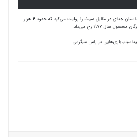
کنسول دیجیتال PS5 کمترین محبوبیت را در
شوالیه‌های جمهوری قدیم که در سال ۲۰۰۳ منتشر شد، داستان جدای در مقابل سیث را روایت می‌کرد که حدود ۴ هزار
بین کنسول‌ها دارد!
 سال ۱۹۷۷ رخ می‌داد.
اینفوگرافیک: در سال ۲۰۲۵ منتظر این
اسباب‌بازی‌هایی در راس سرگرمی
بازی‌های ویدئویی جذاب باشید
رفع فیلتر گوگل پلی به حل مشکلات سازندگان
بازی‌ها کمک خواهد کرد؟
جذب سرمایه ۱۰ میلیون دلاری توسط شرکت
بازی‌سازی ترکیه‌ای از سوئد
شبکه پلی‌استیشن (PSN) دچار اختلالات
گسترده‌ای شد
پینتریست
Reddit
VKontakte
Odnoklassniki
پاکت
اسکایپ
مسنجر
اشتراک گذاری با ایمیل
چاپ