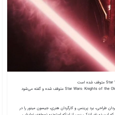
طبق گزارش‌های جدید، ساخت ریمیک بازی Star Wars: Knights of the Old Republic متوقف شده و گفته می‌شود
بلومبرگ، استودیو سازنده Aspyr Media، کارگردان طراحی، برد پرینس و کارگردان هنری، جیسون مینور را در
که این دو نفر اندکی پس از اینکه استودیو نسخه‌ی نمایشی