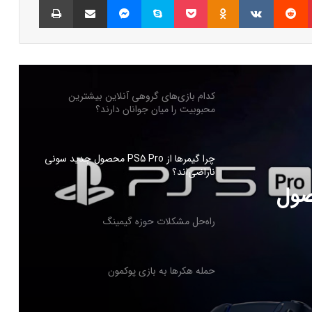
بازی‌های ویدیویی تا سه ساعت در روز تاثیر
منفی ندارد
کدام بازی‌های گروهی آنلاین بیشترین
محبوبیت را میان جوانان دارند؟
چرا گیمرها از PS5 Pro محصول جدید سونی
ناراضی‌اند؟
PS5 Pro محصول
راه‌حل مشکلات حوزه گیمینگ
حمله هکرها به بازی پوکمون