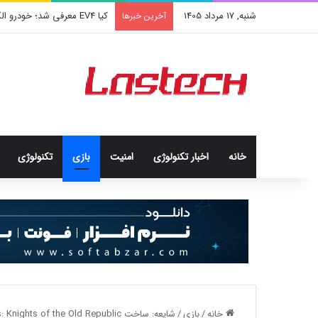
شنبه, 17 مرداد 1405
کشف جدید دانشمندان: برخی باک
آخرین خبرها
خانه
اخبار تکنولوژی
امنيت
بازی
تکنولوژی
خانه
/
بازی
/
شایعه: ساخت Star Wars: Knights of the Old Republic متوقف شده است