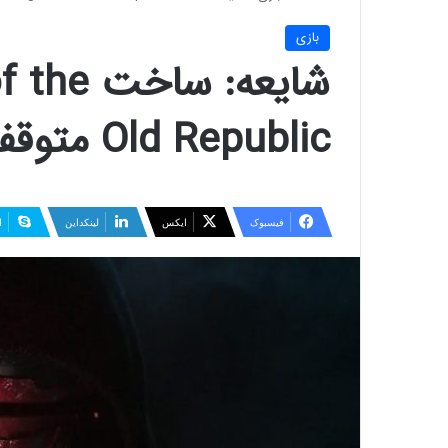
بازی
شایعه: س
Old Republic متوقف شده است
فیسبوک
ایکس
لینکداین
ا