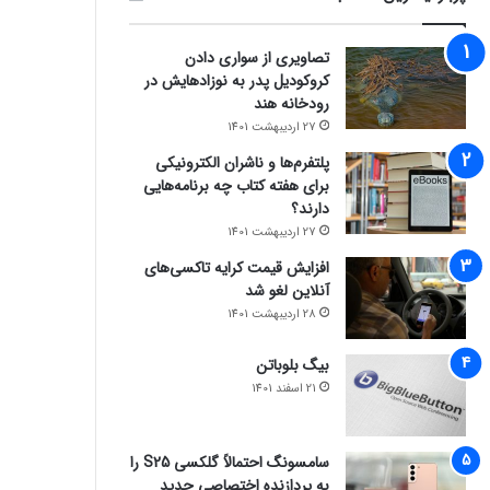
تصاویری از سواری دادن
کروکودیل پدر به نوزادهایش در
رودخانه هند
27 اردیبهشت 1401
پلتفرم‌ها و ناشران الکترونیکی
برای هفته کتاب چه برنامه‌هایی
دارند؟
27 اردیبهشت 1401
افزایش قیمت کرایه تاکسی‌های
آنلاین لغو شد
28 اردیبهشت 1401
بیگ بلوباتن
21 اسفند 1401
سامسونگ احتمالاً گلکسی S25 را
به پردازنده اختصاصی جدید