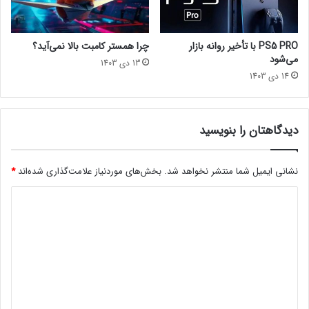
ل
ی
و
ل
بازی رایگانورزشییوبیسافت
ر
م‌
PS5 PRO با تأخیر روانه بازار
چرا همستر کامبت بالا نمی‌آید؟
ف
ه
می‌شود
13 دی 1403
ت
ا
14 دی 1403
ی
ج
د
ی
دیدگاهتان را بنویسید
د
A
v
نشانی ایمیل شما منتشر نخواهد شد.
بخش‌های موردنیاز علامت‌گذاری شده‌اند
*
e
د
n
g
ی
e
د
r
s
گ
ن
ا
ی
ه
س