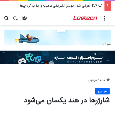
کیا EV4 معرفی شد؛ خودرو الکتریکی عجیب و جذاب کره‌ای‌ها
منو
ورود
تغییر پو
جس
خانه
/
موبایل
موبایل
شارژرها در هند یکسان می‌شود