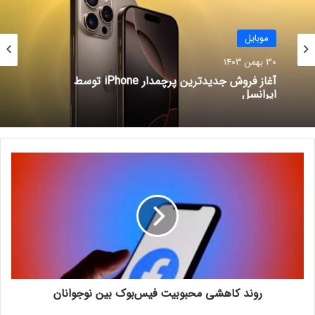
افشای زمان دقیق رونمایی از گلکسی
S25
موبایل
6 دی 1403
30 بهمن 1403
تیم کوک از عصر جدید آیفون خبر
آغاز فروش جدیدترین پرچمدار iPhone توسط
داد
ایرانسل
4 دی 1403
ر
شارژر
و
ن
د
ک
ا
ه
ش
ی
روند کاهشی محبوبیت فیس‌بوک بین نوجوانان
م
ح