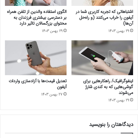
ن
ا
ی
اشتباهاتی که تجربه کاربری شما در
الگوی استفاده والدین از تلفن همراه
ا
آیفون را خراب می‌کنند (و راه‌حل
بر دسترسی بیشتری فرزندان به
ج
آن‌ها)
محتوای بزرگسالان تاثیر دارد
ر
29 بهمن 1403
29 بهمن 1403
ا
ی
ب
ا
ز
ی
S
k
اینفوگرافیک/ راهکارهایی‌ برای
تعدیل قیمت‌ها با آزادسازی واردات
u
گوشی‌هایی که به کندی شارژ
آیفون
l
می‌شوند
27 بهمن 1403
l
29 بهمن 1403
a
n
d
دیدگاهتان را بنویسید
B
o
n