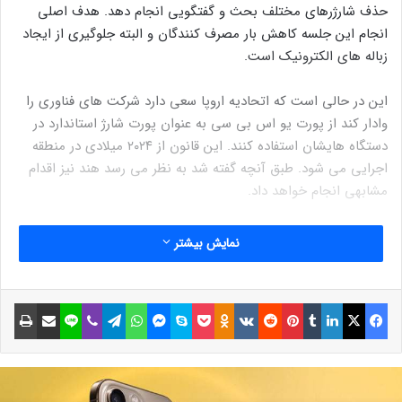
حذف شارژرهای مختلف بحث و گفتگویی انجام دهد. هدف اصلی
انجام این جلسه کاهش بار مصرف کنندگان و البته جلوگیری از ایجاد
زباله های الکترونیک است.
این در حالی است که اتحادیه اروپا سعی دارد شرکت های فناوری را
وادار کند از پورت یو اس بی سی به عنوان پورت شارژ استاندارد در
دستگاه هایشان استفاده کنند. این قانون از ۲۰۲۴ میلادی در منطقه
اجرایی می شود. طبق آنچه گفته شد به نظر می رسد هند نیز اقدام
مشابهی انجام خواهد داد.
در حال حاضر برندهای بزرگ موبایل مانند موتورلا و وان پلاس از
نمایش بیشتر
پورت شارژ یو اس بی سی استفاده می کنند. اما اپل تنها تولید کننده
موبایلی است که از این استاندارد استفاده نمی کند.
مجله خبری lastech
فیسبوک
ایکس
لینکداین
تامبلر
پینتریست
Reddit
VKontakte
Odnoklassniki
پاکت
اسکایپ
مسنجر
واتس آپ
تلگرام
وایبر
لاین
اشتراک گذاری با ایمیل
چاپ
نوشته های مشابه