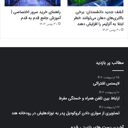
کشف جدید دانشمندان: برخی
راهنمای خرید سرور اختصاصی |
باکتری‌های دهان می‌توانند خطر
آموزش جامع قدم به قدم
ابتلا به آلزایمر را افزایش دهند
30 بهمن 1403
30 بهمن 1403
مطالب پر بازدید
25 اردیبهشت 1402
لایسنس اشتراکی
10 اردیبهشت 1402
ارتباط بین تلفن همراه و خستگی مفرط
27 اردیبهشت 1401
تصاویری از سواری دادن کروکودیل پدر به نوزادهایش در رودخانه هند
آخرین پست های بازبینی شده