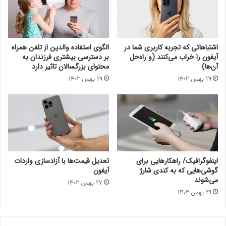
ل
ک‌
شارژر
ت
ت
ر
ا
ا
ک
اشتباهاتی که تجربه کاربری شما در
الگوی استفاده والدین از تلفن همراه
م
د
آیفون را خراب می‌کنند (و راه‌حل
بر دسترسی بیشتری فرزندان به
ی‌
ر
آن‌ها)
محتوای بزرگسالان تاثیر دارد
د
ر
29 بهمن 1403
29 بهمن 1403
ا
و
ن
س
ی
ی
م
ه
اینفوگرافیک/ راهکارهایی‌ برای
تعدیل قیمت‌ها با آزادسازی واردات
گوشی‌هایی که به کندی شارژ
آیفون
می‌شوند
27 بهمن 1403
29 بهمن 1403