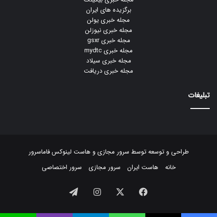
برگزیده های ایران
مجله خبری یولن
مجله خبری نیوزلن
مجله خبری gsxr
مجله خبری mydtc
مجله خبری سیلاد
مجله خبری دریافت
تبلیغات
طراحی و توسعه توسط
سرور مجازی
و
هاست لینوکس
فاماسرور
خانه
هاست ایران
سرور مجازی
سرور اختصاصی
فیسبوک
ایکس
اینستاگرام
تلگرام