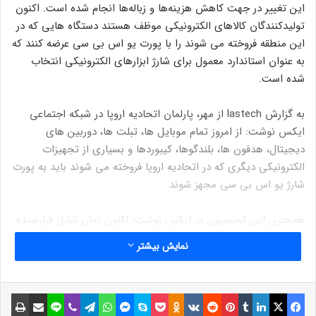
این تغییر در جهت کاهش هزینه‌ها و زباله‌ها انجام شده است. اکنون
تولیدکنندگان کالاهای الکترونیکی موظف هستند دستگاه هایی که در
این منطقه فروخته می شوند را با پورت یو اس بی سی عرضه کنند که
به عنوان استاندارد معمول برای شارژ ابزارهای الکترونیکی انتخاب
شده است.
به گزارش lastech از مهر، پارلمان اتحادیه اروپا در شبکه اجتماعی
ایکس نوشت: از امروز تمام موبایل ها، تبلت ها، دوربین های
دیجیتال، هدفون ها، بلندگوها، کیبوردها و بسیاری از تجهیزات
الکترونیکی دیگری که در اتحادیه اروپا فروخته می شوند باید به پورت
شارژ یو اس بی سی مجهز شوند.
همچنین این کمیسیون در ایکس نوشت: اکنون زمان شارژر فرارسیده
است. این به معنای فناوری شارژ بهتر، کاهش هزینه های الکترونیک
نمایش بیشتر
و دردسر کمتر برای یافتن شارژر مورد نیاز است.
اتحادیه اروپا اعلام کرد قانون شارژر یکسان زندگی شهروندان این
فیسبوک
ایکس
لینکداین
تامبلر
پینتریست
Reddit
VKontakte
Odnoklassniki
پاکت
اسکایپ
مسنجر
واتس آپ
تلگرام
وایبر
لاین
اشتراک گذاری با ایمیل
چاپ
منطقه را تسهیل می کند و هزینه های مصرف کنندگان را کاهش می