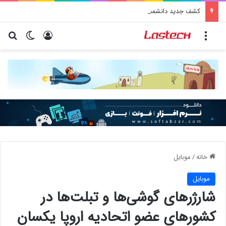
کشف جدید دانشمندان: برخی باکتری‌های دهان می‌توانند خطر ابتلا به آلزایمر را افزایش دهند
منو
ورود
تغییر پو
جس
خانه
/
موبایل
موبایل
شارژرهای گوشی‌ها و تبلت‌ها در
کشورهای عضو اتحادیه اروپا یکسان