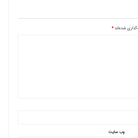
ا
ل
۲
هلدینگ راد از جدیدترین محصول خود
۰
رونمایی کرد
۲
گذاری شده‌اند
*
۵
م
ع
ر
ف
ی
م
ی‌
ش
و
د
وب‌ سایت