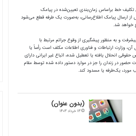
 تکلیف خط براساس زمان‌‌بندی تعیین‌شده در پیامک
 از ارسال پیامک اطلاع‌رسانی، به‌صورت یک طرفه قطع می‌شود
پنج ساله هفتم پیشرفت و به منظور پیشگیری از وقوع جرائم مرتبط با
 آن، وزارت ارتباطات و فناوری اطلاعات مکلف است رأساً یا
فرم‌ور باتری در گوشی‌های شیائومی با
حقوقی انحلال یافته یا تعطیل شده، اتباع غیر ایرانی دارای
سیستم‌عامل HyperOS 2.0 به‌روزرسانی
 حضور در زندان را جز در موارد دستور داده شده توسط مقام
مخفی دریافت کرد
مورد، یک‌طرفه یا مسدود کند.
بیشتر مواد با حرارت‌دادن نرم می‌شوند؛ پس
چرا تخم مرغ سفت می‌شود؟
(بدون عنوان)
مایکروسافت پشتیبانی از پردازنده‌های نسل ۱۰
13 خرداد 1403
اینتل را در ویندوز Windows 11 24H2 کنار
گذاشت؛ پایانی بر عصر کامت‌لیک