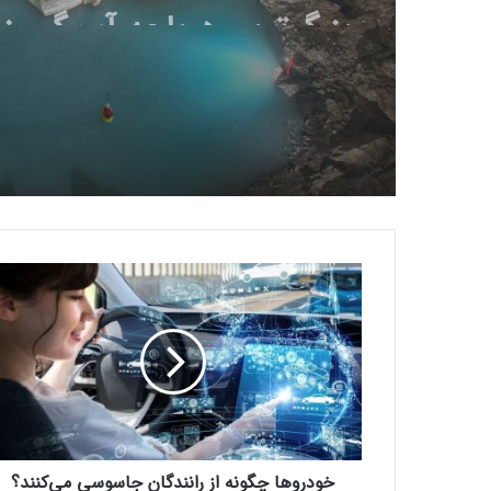
جهان در آلبانی کشف شد
خ
و
د
ر
و
ه
ا
چ
گ
خودروها چگونه از رانندگان جاسوسی می‌کنند؟
و