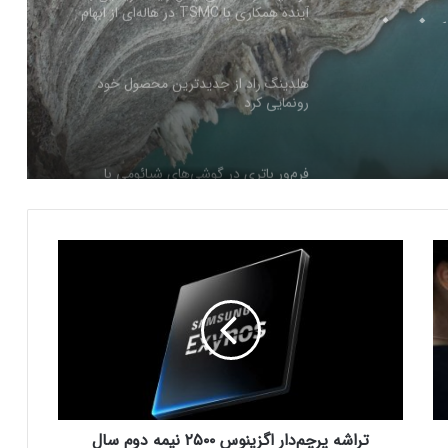
آینده همکاری با TSMC در هاله‌ای از ابهام
هلدینگ راد از جدیدترین محصول خود
رونمایی کرد
فرم‌ور باتری در گوشی‌های شیائومی با
سیستم‌عامل HyperOS 2.0 به‌روزرسانی
مخفی دریافت کرد
ت
بیشتر مواد با حرارت‌دادن نرم می‌شوند؛ پس
ر
چرا تخم مرغ سفت می‌شود؟
ا
ش
ه
مایکروسافت پشتیبانی از پردازنده‌های نسل ۱۰
پ
اینتل را در ویندوز Windows 11 24H2 کنار
ر
گذاشت؛ پایانی بر عصر کامت‌لیک
چ
م‌
تراشه پرچم‌دار اگزینوس ۲۵۰۰ نیمه دوم سال
نسل جدید مانیتور استودیو دیسپلی اپل سال
د