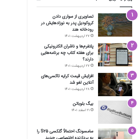
تصاویری از سواری دادن
کروکودیل پدر به نوزادهایش در
رودخانه هند
27 اردیبهشت 1401
پلتفرم‌ها و ناشران الکترونیکی
برای هفته کتاب چه برنامه‌هایی
دارند؟
27 اردیبهشت 1401
افزایش قیمت کرایه تاکسی‌های
آنلاین لغو شد
28 اردیبهشت 1401
بیگ بلوباتن
21 اسفند 1401
سامسونگ احتمالاً گلکسی S25 را
به پردازنده اختصاصی جدید