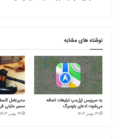
ن
ه
ا
ز
ر
ا
نوشته های مشابه
ن
ن
د
گ
ا
ن
ج
ا
س
به سرویس اپل‌مپ تبلیغات اضافه
مدیرعامل اکسفین
و
می‌شود؛ ادعای بلومبرگ
مسیر مثبتی قرا
س
29 بهمن 1403
29 بهمن 1403
ی
م
ی‌
ک