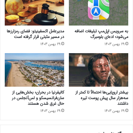
ی
S
م
p
ی
a
و
c
ح
e
به سرویس اپل‌مپ تبلیغات اضافه
مدیرعامل اکسفینیتو:‌ فضای رمزارزها
ذ
ر
می‌شود؛ ادعای بلومبرگ
در مسیر مثبتی قرار گرفته است
ف‌
ا
29 بهمن 1403
29 بهمن 1403
ش
ب
د
ر
ه
ا
ر
ی
ا
ا
ب
ن
ه
د
گ
ر
بیشتر اروپایی‌ها احتمالاً تا کمتر از
کالیفرنیا در بحران؛ بخش‌هایی از
و
و
سه‌هزار سال پیش پوست تیره
سان‌فرانسیسکو و لس‌آنجلس در
ش
ی
داشتند
حال غرق شدن هستند
ی
د
29 بهمن 1403
29 بهمن 1403
ب
۱
ر
۵
م
م