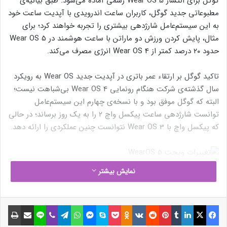
گوگل برای انتشار Wear OS 5 رسمی آماده می‌شود. طبق بیانیه‌ی
مطبوعاتی جدید گوگل، کاربران ساعت‌ اندرویدی با آپدیت ساعت خود
به این سیستم‌عامل شارژدهی بیشتری را تجربه خواهند کرد؛ برای
مثال، پایش کردن ورزش دو ماراتن با ساعت هوشمند در Wear OS 5
حدود ۲۰ درصد کمتر از Wear OS 4 انرژی مصرف می‌کند.
تاکید گوگل بر ارتقاء عمر باتری در آپدیت جدید Wear OS به رویکرد
سال گذشته‌ی شرکت هنگام رونمایی Wear OS 4 بی‌شباهت نیست؛
البته که گوگل موفق بود و با نسخه‌ی چهارم این سیستم‌عامل
توانست شارژدهی ساعت پیکسل واچ ۲ را به یک روز برساند؛ در حالی
که پیکسل واچ با Wear OS 3 نتوانست چنین عملکردی را ارائه دهد.
نمایش بیشتر
Google
نوشته های مشابه
فیسبوک
ایکس
لینکداین
تامبلر
پینتریست
Reddit
VKontakte
Odnoklassniki
پاکت
اسکایپ
مسنجر
واتس آپ
تلگرام
وایبر
لاین
اشتراک گذاری با ایمیل
چاپ