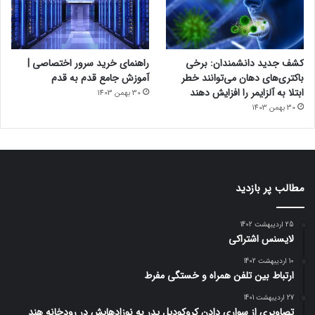
کشف جدید دانشمندان: برخی
راهنمای خرید سرور اختصاصی |
باکتری‌های دهان می‌توانند خطر
آموزش جامع قدم به قدم
ابتلا به آلزایمر را افزایش دهند
30 بهمن 1403
30 بهمن 1403
مطالب پر بازدید
25 اردیبهشت 1402
لایسنس اشتراکی
10 اردیبهشت 1402
ارتباط بین تلفن همراه و خستگی مفرط
27 اردیبهشت 1401
تصاویری از سواری دادن کروکودیل پدر به نوزادهایش در رودخانه هند