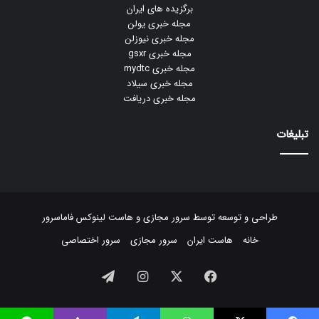
برگزیده های ایران
مجله خبری یولن
مجله خبری نیوزلن
مجله خبری gsxr
مجله خبری mydtc
مجله خبری سیلاد
مجله خبری دریافت
تبلیغات
طراحی و توسعه توسط
سرور مجازی
و
هاست لینوکس
فاماسرور
خانه
هاست ایران
سرور مجازی
سرور اختصاصی
فیسبوک
ایکس
اینستاگرام
تلگرام