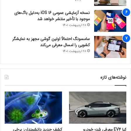
نسخه آزمایشی عمومی iOS 16 به‌دلیل باگ‌های
موجود با تأخیر منتشر خواهد شد
28 اردیبهشت 1401
سامسونگ احتمالاً اولین گوشی مجهز به نمایشگر
کشویی را امسال معرفی می‌کند
28 اردیبهشت 1401
نوشته‌های تازه
کیا EV4 معرفی شد؛ خودرو
کشف جدید دانشمندان: برخی