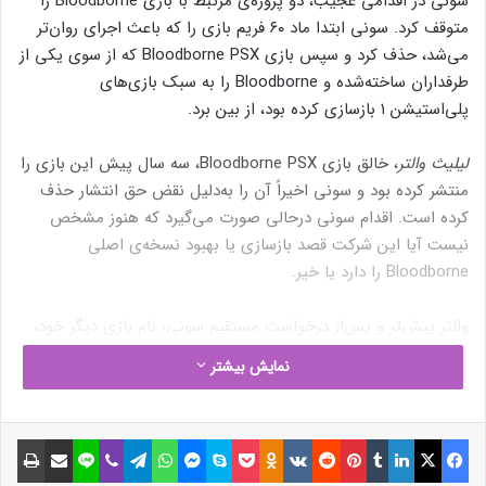
سونی در اقدامی عجیب، دو پروژه‌ی مرتبط با بازی Bloodborne را
متوقف کرد. سونی ابتدا ماد ۶۰ فریم بازی را که باعث اجرای روان‌تر
می‌شد، حذف کرد و سپس بازی Bloodborne PSX که از سوی یکی از
طرفداران ساخته‌شده و Bloodborne را به سبک بازی‌های
پلی‌استیشن ۱ بازسازی کرده بود، از بین برد.
لیلیث والتر
، خالق بازی Bloodborne PSX، سه سال پیش این بازی را
منتشر کرده بود و سونی اخیراً آن را به‌دلیل نقض حق انتشار حذف
کرده است. اقدام سونی درحالی صورت می‌گیرد که هنوز مشخص
نیست آیا این شرکت قصد بازسازی یا بهبود نسخه‌ی اصلی
Bloodborne را دارد یا خیر.
والتر پیش‌تر و پس‌از درخواست مستقیم سونی، نام بازی دیگر خود،
Bloodborne Kart را به Nightmare Kart تغییر داده بود.
نمایش بیشتر
به‌گفته‌ی
لنس مک‌دونالد
، سازنده‌ی ماد ۶۰ فریم Bloodborne، شرکت
MarkScan علاوه‌بر حذف بازی Bloodborne PSX مسئول حذف آن
فیسبوک
ایکس
لینکداین
تامبلر
پینتریست
Reddit
VKontakte
Odnoklassniki
پاکت
اسکایپ
مسنجر
واتس آپ
تلگرام
وایبر
لاین
اشتراک گذاری با ایمیل
چاپ
ماد نیز بوده است. این شرکت حتی یکی از ویدیوهای یوتیوب والتر