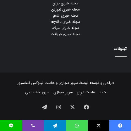
مجله خبری یولن
مجله خبری نیوزلن
مجله خبری gsxr
مجله خبری mydtc
مجله خبری سیلاد
مجله خبری دریافت
تبلیغات
طراحی و توسعه توسط
سرور مجازی
و
هاست لینوکس
فاماسرور
خانه
هاست ایران
سرور مجازی
سرور اختصاصی
فیسبوک
ایکس
اینستاگرام
تلگرام