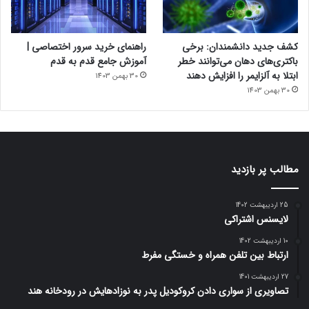
کشف جدید دانشمندان: برخی
راهنمای خرید سرور اختصاصی |
باکتری‌های دهان می‌توانند خطر
آموزش جامع قدم به قدم
ابتلا به آلزایمر را افزایش دهند
30 بهمن 1403
30 بهمن 1403
مطالب پر بازدید
25 اردیبهشت 1402
لایسنس اشتراکی
10 اردیبهشت 1402
ارتباط بین تلفن همراه و خستگی مفرط
27 اردیبهشت 1401
تصاویری از سواری دادن کروکودیل پدر به نوزادهایش در رودخانه هند