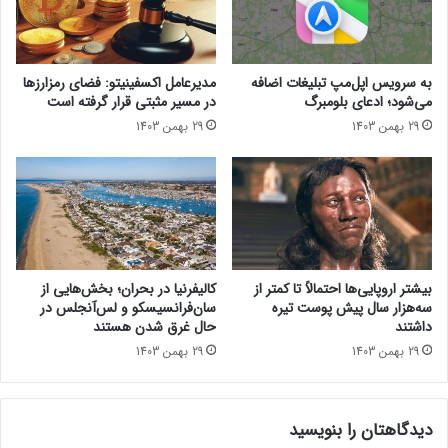
م
ز
آن‌ها را حذف کرده است.
ا
د
ل
ی
حتما بخوانید :
پتنت جدید نینتندو: استفاده از دسته کنسول
ی
ک‌
سوییچ ۲ به‌عنوان ماوس
به سرویس اپل‌مپ تبلیغات اضافه
مدیرعامل اکسفینیتو:‌ فضای رمزارزها
i
ت
می‌شود؛ ادعای بلومبرگ
در مسیر مثبتی قرار گرفته است
O
ر
29 بهمن 1403
29 بهمن 1403
S
ا
1
ز
9
ه
ا
ر
ش
ز
ا
م
ر
ا
ه
ن
بیشتر اروپایی‌ها احتمالاً تا کمتر از
کالیفرنیا در بحران؛ بخش‌هایی از
د
د
سه‌هزار سال پیش پوست تیره
سان‌فرانسیسکو و لس‌آنجلس در
ا
ی
داشتند
حال غرق شدن هستند
ر
گ
29 بهمن 1403
29 بهمن 1403
د
ر
ی
ا
دیدگاهتان را بنویسید
س