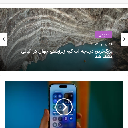
در مورد Bloodborne PSX را به‌دلیل نقض حق انتشار حذف کرده بود.
به‌نظر می‌رسد MarkScan از طرف سونی در حال حذف پروژه‌های
مرتبط با Bloodborne است.
نوشته های مشابه
عمومی
29 بهمن 1403
به‌روزرسانی بزرگ 23H2 ویندوز ۱۱
بزرگ‌ترین دریاچه آب گرم زیرزمینی جهان در آلبانی
بالاخره به‌صورت عمومی منتشر شد
کشف شد
29 تیر 1403
سامسونگ، دولت هند را به
بازداشت کارمندانش متهم کرد
ن
23 آذر 1403
ر
م‌
ا
ف
ز
ا
ر