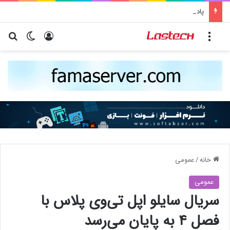
پاداش خرید شما با تارا، سهم سلامتی کودکان محک می‌­شود
منو
ورود
تغییر پو
جس
خانه
/
عمومی
عمومی
سریال سایلو اپل تی‌وی پلاس با
فصل ۴ به پایان می‌رسد