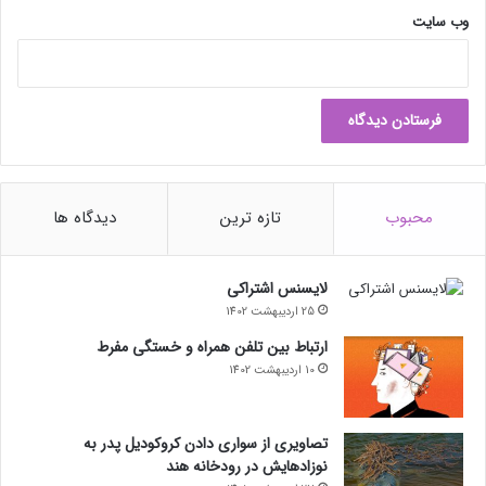
ت
وب‌ سایت
ا
ن
ت
ا
ن
ب
ه‌
ا
محبوب
تازه ترین
دیدگاه ها
ش
ت
ر
لایسنس اشتراکی
ا
25 اردیبهشت 1402
ک
ب
ارتباط بین تلفن همراه و خستگی مفرط
گ
10 اردیبهشت 1402
ذ
ا
ر
تصاویری از سواری دادن کروکودیل پدر به
ی
نوزادهایش در رودخانه هند
د