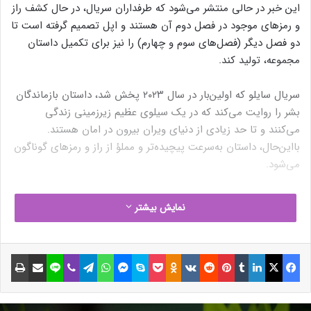
این خبر در حالی منتشر می‌شود که طرفداران سریال، در حال کشف راز
و رمز‌های موجود در فصل دوم آن هستند و اپل تصمیم گرفته است تا
دو فصل دیگر (فصل‌های سوم و چهارم) را نیز برای تکمیل داستان
مجموعه، تولید کند.
سریال سایلو که اولین‌بار در سال ۲۰۲۳ پخش شد، داستان بازماندگان
بشر را روایت می‌کند که در یک سیلوی عظیم زیرزمینی زندگی
می‌کنند و تا حد زیادی از دنیای ویران بیرون در امان هستند.
بااین‌حال، داستان به‌سرعت پیچیده‌تر و مملؤ از راز و رمزهای گوناگون
می‌شود.
سایلو بر اساس سه‌گانه‌ای از رمان‌های علمی‌تخیلی نوشته‌ی
هیو
نمایش بیشتر
هاوی
ساخته شده و اپل اعلام کرده است که دو فصل پایانی،
«داستان کامل» کتاب‌ها را به تصویر خواهند کشید. جلد اول کتاب در
دو فصل اول سریال به‌نمایش‌ درآمد.
فیسبوک
ایکس
لینکداین
تامبلر
پینتریست
Reddit
VKontakte
Odnoklassniki
پاکت
اسکایپ
مسنجر
واتس آپ
تلگرام
وایبر
لاین
اشتراک گذاری با ایمیل
چاپ
تصمیم اخیر اپل برای پایان‌دادن به سریال Silo در فصل چهارم،
پایانی قطعی را برای این مجموعه‌ی جذاب رقم خواهد زد.
گراهام