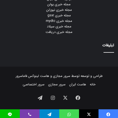
مجله خبری یولن
مجله خبری نیوزلن
مجله خبری gsxr
مجله خبری mydtc
مجله خبری سیلاد
مجله خبری دریافت
تبلیغات
طراحی و توسعه توسط
سرور مجازی
و
هاست لینوکس
فاماسرور
خانه
هاست ایران
سرور مجازی
سرور اختصاصی
فیسبوک
ایکس
اینستاگرام
تلگرام