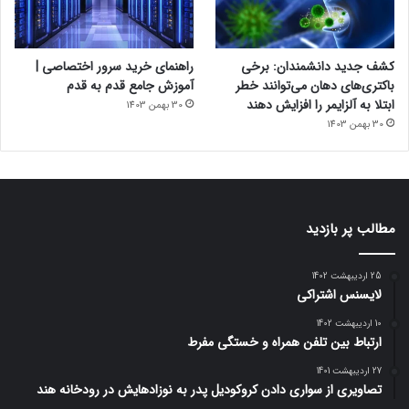
کشف جدید دانشمندان: برخی
راهنمای خرید سرور اختصاصی |
باکتری‌های دهان می‌توانند خطر
آموزش جامع قدم به قدم
ابتلا به آلزایمر را افزایش دهند
30 بهمن 1403
30 بهمن 1403
مطالب پر بازدید
25 اردیبهشت 1402
لایسنس اشتراکی
10 اردیبهشت 1402
ارتباط بین تلفن همراه و خستگی مفرط
27 اردیبهشت 1401
تصاویری از سواری دادن کروکودیل پدر به نوزادهایش در رودخانه هند