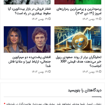
و
ک
پرسودترین و پرضررترین رمزارزهای
فشار فروش در بازار بیت‌کوین؛ آیا
ر
امروز (۲۹ دی ۱۴۰۳)
سقوط بیشتری در راه است؟
ا
29 بهمن 1403
29 بهمن 1403
ی
ن
ا
ز
ط
ر
ی
ق
تحلیلگران برتر از روند صعودی ریپل
افشای پشت‌پرده دو میم‌کوین
ق
خبر می‌دهند؛ هدف قیمتی XRP
جنجالی؛ ارتباط لیبرا و ملانیا فاش
و
کجاست؟
شد!
ا
29 بهمن 1403
29 بهمن 1403
ن
ی
ن
دیدگاهتان را بنویسید
ج
د
ی
نشانی ایمیل شما منتشر نخواهد شد.
بخش‌های موردنیاز علامت‌گذاری شده‌اند
*
د