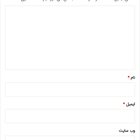
!
د
ی
د
گ
ا
ه
*
نام
*
ایمیل
*
وب‌ سایت