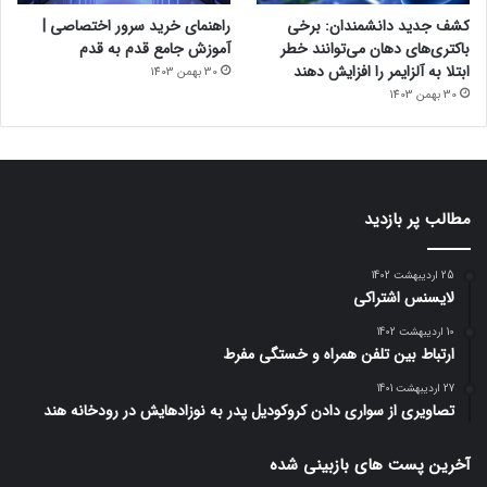
کشف جدید دانشمندان: برخی
راهنمای خرید سرور اختصاصی |
باکتری‌های دهان می‌توانند خطر
آموزش جامع قدم به قدم
ابتلا به آلزایمر را افزایش دهند
30 بهمن 1403
30 بهمن 1403
مطالب پر بازدید
25 اردیبهشت 1402
لایسنس اشتراکی
10 اردیبهشت 1402
ارتباط بین تلفن همراه و خستگی مفرط
27 اردیبهشت 1401
تصاویری از سواری دادن کروکودیل پدر به نوزادهایش در رودخانه هند
آخرین پست های بازبینی شده