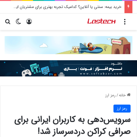
کیا EV4 معرفی شد؛ خودرو الکتریکی عجیب و جذاب کره‌ای‌ها
منو
ورود
تغییر پو
جس
خانه
/
رمز ارز
رمز ارز
سرویس‌دهی به کاربران ایرانی برای
صرافی کراکن دردسرساز شد!