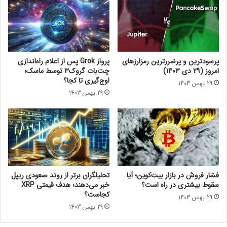
ل
ن
حتما بخوانید :
دام جدید کلاهبرداران برای کاربران رمزارز؛ مراقب
۲
ب
افزونه‌های مشکوک کروم باشید!
۰
ر
۲
ا
۴
ی
:
ک
پرسودترین و پرضررترین رمزارزهای
پرواز Grok پس از اعلام راه‌اندازی
اخبار آلت کوین ها
ر
ا
امروز (۲۹ دی ۱۴۰۳)
چت‌بات گروک۳ توسط ماسک؛
ک
ر
اوج‌گیری تا کجا؟
29 بهمن 1403
و
ب
29 بهمن 1403
ر
ر
د
ا
چ
ن
ن
ر
د
م
س
ز
ا
ا
ل
ر
فشار فروش در بازار بیت‌کوین؛ آیا
تحلیلگران برتر از روند صعودی ریپل
ه
ز
سقوط بیشتری در راه است؟
خبر می‌دهند؛ هدف قیمتی XRP
ح
؛
کجاست؟
29 بهمن 1403
ج
م
29 بهمن 1403
م
ر
م
ا