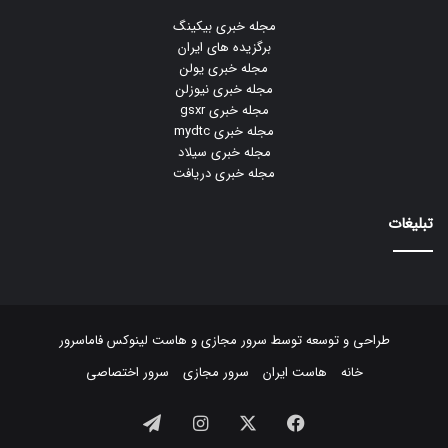
مجله خبری بیکینگ
برگزیده های ایران
مجله خبری یولن
مجله خبری نیوزلن
مجله خبری gsxr
مجله خبری mydtc
مجله خبری سیلاد
مجله خبری دریافت
تبلیغات
طراحی و توسعه توسط
سرور مجازی
و
هاست لینوکس
فاماسرور
خانه
هاست ایران
سرور مجازی
سرور اختصاصی
فیسبوک
ایکس
اینستاگرام
تلگرام