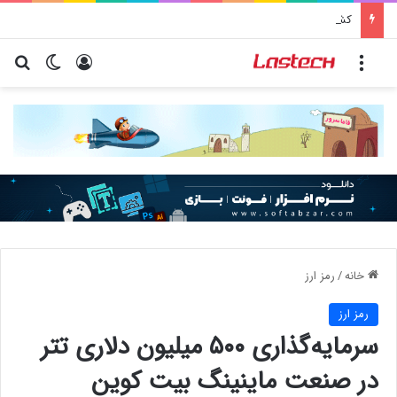
کشف جدید دانشمندان: برخی باکتری‌های دهان می‌توانند خطر ابتلا به آلزایمر را افزایش دهند
منو
ورود
تغییر پو
جس
خانه
/
رمز ارز
رمز ارز
سرمایه‌گذاری ۵۰۰ میلیون دلاری تتر
در صنعت ماینینگ بیت کوین