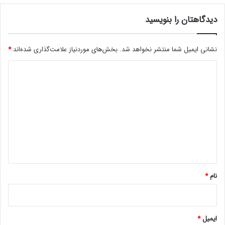
ع
ق
دیدگاهتان را بنویسید
ا
ب
م
ا
ل
ف
نشانی ایمیل شما منتشر نخواهد شد.
بخش‌های موردنیاز علامت‌گذاری شده‌اند
*
ا
ز
ت
و
د
ش
ن
ک
ی
ه‌
س
ه
د
ت
ا
گ
!
ی
م
ا
ش
ه
ک
و
*
ک
نام
*
ک
ر
و
م
ایمیل
*
ب