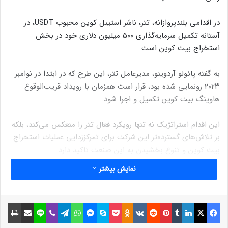
در اقدامی بلندپروازانه، تتر، ناشر استیبل کوین محبوب USDT، در
آستانه تکمیل سرمایه‌گذاری ۵۰۰ میلیون دلاری خود در بخش
استخراج بیت کوین است.
به گفته پائولو آردوینو، مدیرعامل تتر، این طرح که در ابتدا در نوامبر
۲۰۲۳ رونمایی شده بود، قرار است همزمان با رویداد قریب‌الوقوع
هاوینگ بیت کوین تکمیل و اجرا شود.
این اقدام استراتژیک نه تنها رویکرد فعال تتر را منعکس می‌کند، بلکه
بر تلاش‌های گسترده‌تر این شرکت برای تمرکززدایی عملیات استخراج
بیت کوین و تنوع بخشیدن به این صنعت تاکید دارد.
نمایش بیشتر
نوشته های مشابه
فیسبوک
ایکس
لینکداین
تامبلر
پینتریست
Reddit
VKontakte
Odnoklassniki
پاکت
اسکایپ
مسنجر
واتس آپ
تلگرام
وایبر
لاین
اشتراک گذاری با ایمیل
چاپ
استخراج بیت کوین با استفاده از
انرژی هسته‌ای برای اولین بار در