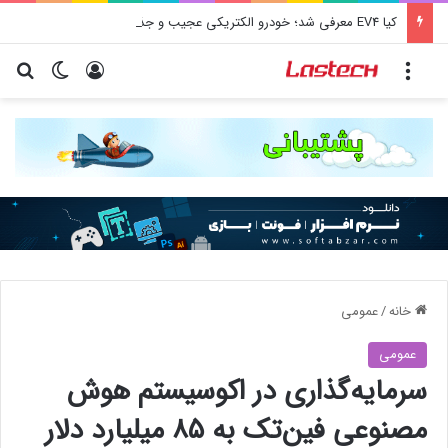
کیا EV4 معرفی شد؛ خودرو الکتریکی عجیب و جذاب کره‌ای‌ها
منو
ورود
تغییر پو
جس
خانه
/
عمومی
عمومی
سرمایه‌گذاری در اکوسیستم هوش
مصنوعی فین‌تک به ۸۵ میلیارد دلار