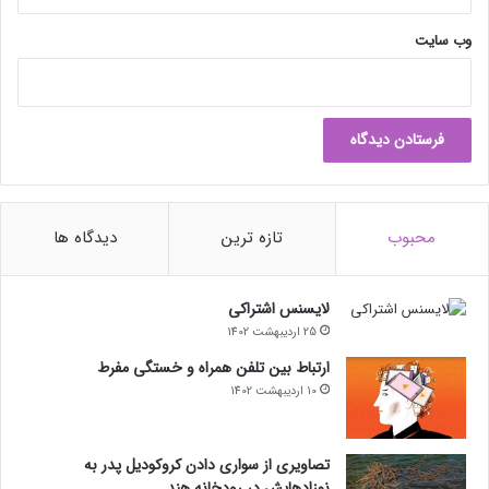
وب‌ سایت
محبوب
تازه ترین
دیدگاه ها
لایسنس اشتراکی
25 اردیبهشت 1402
ارتباط بین تلفن همراه و خستگی مفرط
10 اردیبهشت 1402
تصاویری از سواری دادن کروکودیل پدر به
نوزادهایش در رودخانه هند