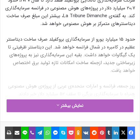
شرکت سرمایه‌گذاری کانادایی بروکفیلد قصد دارد تا سال ۲۰۳۰، حدود
۲۰٫۷ میلیارد دلار در پروژه‌های هوش مصنوعی در فرانسه سرمایه‌گذاری
کند. به‌ گفته‌ی La Tribune Dimanche، بیشتر این مبلغ صرف ساخت
دیتاسنترهای متمرکز بر هوش مصنوعی خواهد شد.
حدود ۱۵ میلیارد یورو از سرمایه‌گذاری بروکفیلد صرف ساخت دیتاسنتر
عظیم در کامبره در شمال فرانسه خواهد شد. این دیتاسنتر ظرفیتی تا
یک گیگاوات خواهد داشت. بقیه این سرمایه‌گذاری نیز به پروژه‌های
زیرساختی جدید، ازجمله ساخت امکانات تازه تولید برق اختصاص
خواهد یافت.
روز جمعه، فرانسه و امارات متحده‌ی عربی از پروژه‌ی هوش مصنوعی
همراه با سرمایه‌گذاری بزرگی تا سقف ۵۲ میلیارد دلار خبر دادند.
نمایش بیشتر
دو دلیل اصلی وجود دارد که این پروژه‌های سرمایه‌گذاری عظیم
در‌حال‌حاضر اتفاق می‌افتند. اولاً حدود چند هفته پیش شرکت‌هایی
مانند OpenAI، سافت‌بانک، MGX و سایر شرکت‌ها، پروژه‌ی
فیسبوک
ایکس
لینکداین
تامبلر
پینتریست
Reddit
VKontakte
Odnoklassniki
پاکت
اسکایپ
مسنجر
واتس آپ
تلگرام
وایبر
لاین
اشتراک گذاری با ایمیل
چاپ
«استارگیت» را معرفی کردند. این پروژه برنامه سرمایه‌گذاری ۵۰۰