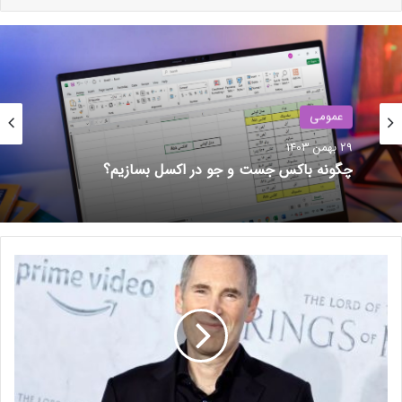
میلیارد دلاری برای ساخت چندین دیتاسنتر متمرکز بر هوش مصنوعی
در ایالات متحده است.
نوشته های مشابه
عمومی
یک اشتباه فاجعه‌بار: قابلیت
29 بهمن 1403
Emergency SOS پیکسل،
چگونه باکس جست و جو در اکسل بسازیم؟
عکس‌های خصوصی کاربر را به
مخاطبانش ارسال کرد
29 بهمن 1403
ایلان ماسک: ربات‌های انسان‌نمای
آ
م
تسلا سال آینده به‌صورت داخلی
ا
استفاده خواهند شد
ز
2 مرداد 1403
و
ن
ب
ا