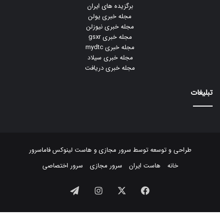
برگزیده های ایران
مجله خبری یولن
مجله خبری نیوزلن
مجله خبری gsxr
مجله خبری mydtc
مجله خبری سیلاد
مجله خبری دریافت
تبلیغات
طراحی و توسعه توسط
سرور مجازی
و
هاست لینوکس
فاماسرور
خانه
هاست ایران
سرور مجازی
سرور اختصاصی
فیسبوک
ایکس
اینستاگرام
تلگرام