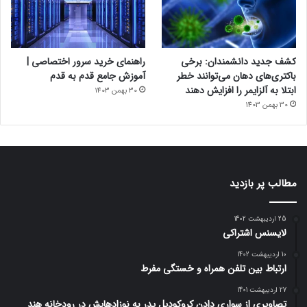
کشف جدید دانشمندان: برخی
راهنمای خرید سرور اختصاصی |
باکتری‌های دهان می‌توانند خطر
آموزش جامع قدم به قدم
ابتلا به آلزایمر را افزایش دهند
30 بهمن 1403
30 بهمن 1403
مطالب پر بازدید
25 اردیبهشت 1402
لایسنس اشتراکی
10 اردیبهشت 1402
ارتباط بین تلفن همراه و خستگی مفرط
27 اردیبهشت 1401
تصاویری از سواری دادن کروکودیل پدر به نوزادهایش در رودخانه هند