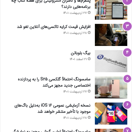
پلتفرم‌ها و ناشران الکترونیکی برای هفته کتاب چه
برنامه‌هایی دارند؟
27 اردیبهشت 1401
افزایش قیمت کرایه تاکسی‌های آنلاین لغو شد
28 اردیبهشت 1401
بیگ بلوباتن
21 اسفند 1401
سامسونگ احتمالاً گلکسی S25 را به پردازنده
اختصاصی جدید مجهز می‌کند
27 اردیبهشت 1401
نسخه آزمایشی عمومی iOS 16 به‌دلیل باگ‌های
موجود با تأخیر منتشر خواهد شد
28 اردیبهشت 1401
سامسونگ احتمالاً اولین گوشی مجهز به نمایشگر