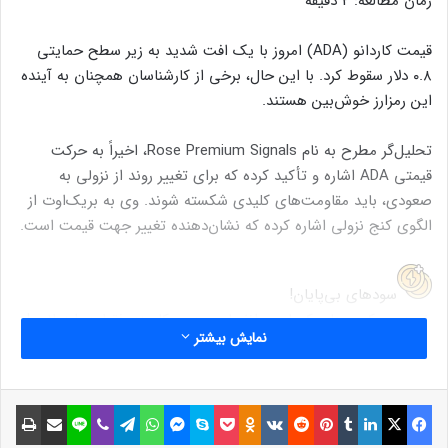
زمان مطالعه:
2
دقیقه
قیمت کاردانو (ADA) امروز با یک افت شدید به زیر سطح حمایتی
۰.۸ دلار سقوط کرد. با این حال، برخی از کارشناسان همچنان به آینده
این رمزارز خوش‌بین هستند.
تحلیل‌گر مطرح به نام Rose Premium Signals، اخیراً به حرکت
قیمتی ADA اشاره و تأکید کرده که برای تغییر روند از نزولی به
صعودی، باید مقاومت‌های کلیدی شکسته شوند. وی به بریک‌اوت از
الگوی کنج نزولی اشاره کرده که نشان‌دهنده تغییر جهت قیمت است.
سود‌های بی‌پایان!
خرید میم‌کوین‌های کمیاب و انفجاری بدون کارمزد، فقط در ارزپلاس!
نمایش بیشتر
نوشته های مشابه
فیسبوک
ایکس
لینکداین
تامبلر
پینتریست
Reddit
VKontakte
Odnoklassniki
پاکت
اسکایپ
مسنجر
واتس آپ
تلگرام
وایبر
لاین
اشتراک گذاری با ایمیل
چاپ
رشد ۱۳۱ درصدی بازار توکن‌های