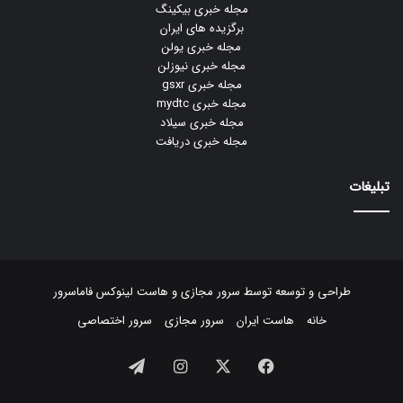
مجله خبری بیکینگ
برگزیده های ایران
مجله خبری یولن
مجله خبری نیوزلن
مجله خبری gsxr
مجله خبری mydtc
مجله خبری سیلاد
مجله خبری دریافت
تبلیغات
طراحی و توسعه توسط
سرور مجازی
و
هاست لینوکس
فاماسرور
خانه
هاست ایران
سرور مجازی
سرور اختصاصی
فیسبوک
ایکس
اینستاگرام
تلگرام