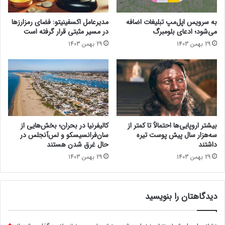
سرطان کلیه در مراحل اولیه شاید علائم قابل‌ توجهی ایجاد نکند، اما
ر
د
ب
م
با رشد تومور، علائم ممکن است ظاهر شوند. به این دلیل، سرطان
به سرویس اپل‌مپ تبلیغات اضافه
مدیرعامل اکسفینیتو:‌ فضای رمزارزها
ر
ج
کلیه اغلب تا زمانی که شروع به گسترش نکند، تشخیص داده
می‌شود؛ ادعای بلومبرگ
در مسیر مثبتی قرار گرفته است
د
ه
نمی‌شود.
29 بهمن 1403
29 بهمن 1403
ی‌
ز
ت
ن
علائم سرطان کلیه ممکن است شامل موارد زیر باشد:
ر
م
م
ی‌
ی‌
ش
وجود خون در ادرار
ش
و
وجود توده در ناحیه کلیه
و
د
د
درد پهلو
بیشتر اروپایی‌ها احتمالاً تا کمتر از
کالیفرنیا در بحران؛ بخش‌هایی از
سه‌هزار سال پیش پوست تیره
سان‌فرانسیسکو و لس‌آنجلس در
خستگی
داشتند
حال غرق شدن هستند
احساس ناخوشی
29 بهمن 1403
29 بهمن 1403
از دست دادن اشتها
کاهش وزن
دیدگاهتان را بنویسید
تب خفیف
استخوان درد