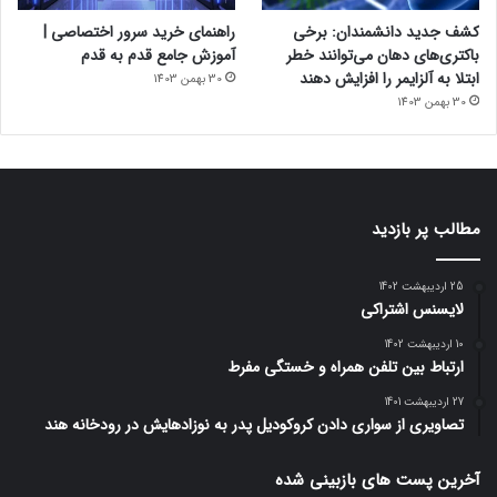
کشف جدید دانشمندان: برخی
راهنمای خرید سرور اختصاصی |
باکتری‌های دهان می‌توانند خطر
آموزش جامع قدم به قدم
ابتلا به آلزایمر را افزایش دهند
30 بهمن 1403
30 بهمن 1403
مطالب پر بازدید
25 اردیبهشت 1402
لایسنس اشتراکی
10 اردیبهشت 1402
ارتباط بین تلفن همراه و خستگی مفرط
27 اردیبهشت 1401
تصاویری از سواری دادن کروکودیل پدر به نوزادهایش در رودخانه هند
آخرین پست های بازبینی شده