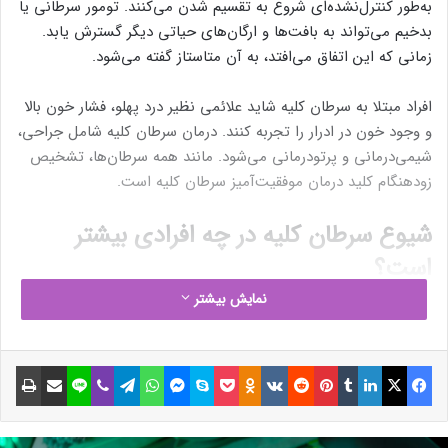
به‌طور کنترل‌نشده‌ای شروع به تقسیم شدن می‌کنند. تومور سرطانی یا
بدخیم می‌تواند به بافت‌ها و ارگان‌های حیاتی دیگر گسترش یابد.
زمانی که این اتفاق می‌افتد، به آن متاستاز گفته می‌شود.
افراد مبتلا به سرطان کلیه شاید علائمی نظیر درد پهلو، فشار خون بالا
و وجود خون در ادرار را تجربه کنند. درمان سرطان کلیه شامل جراحی،
شیمی‌درمانی و پرتودرمانی می‌شود. مانند همه سرطان‌ها، تشخیص
زودهنگام کلید درمان موفقیت‌آمیز سرطان کلیه است.
شیوع سرطان کلیه در چه افرادی بیشتر
است؟
نمایش بیشتر
سرطان کلیه در افرادی که بین ۶۵ تا ۷۴ سال سن دارند، شایع‌تر است.
مردان دو برابر زنان درمعرض ابتلا به سرطان کلیه قرار دارند.
فیسبوک
ایکس
لینکداین
تامبلر
پینتریست
Reddit
VKontakte
Odnoklassniki
پاکت
اسکایپ
مسنجر
واتس آپ
تلگرام
وایبر
لاین
اشتراک گذاری با ایمیل
چاپ
انواع سرطان کلیه چیست؟
انواع مختلفی از سرطان کلیه وجود دارد، ازجمله: