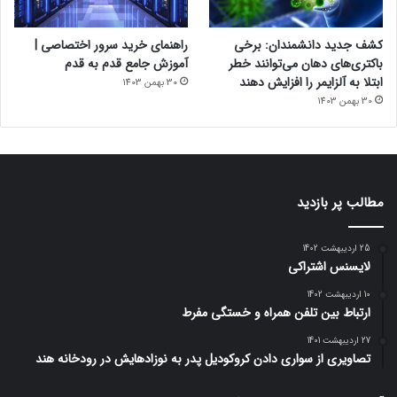
کشف جدید دانشمندان: برخی
راهنمای خرید سرور اختصاصی |
باکتری‌های دهان می‌توانند خطر
آموزش جامع قدم به قدم
ابتلا به آلزایمر را افزایش دهند
30 بهمن 1403
30 بهمن 1403
مطالب پر بازدید
25 اردیبهشت 1402
لایسنس اشتراکی
10 اردیبهشت 1402
ارتباط بین تلفن همراه و خستگی مفرط
27 اردیبهشت 1401
تصاویری از سواری دادن کروکودیل پدر به نوزادهایش در رودخانه هند