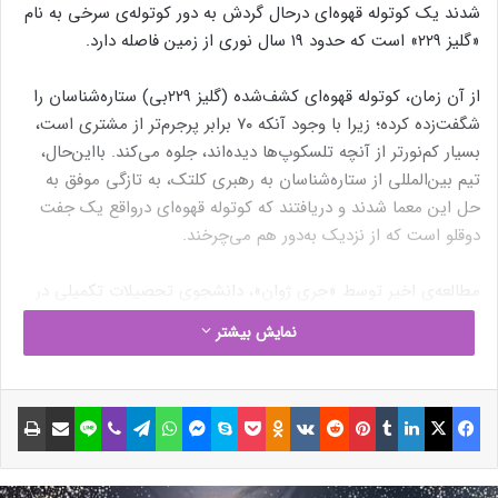
شدند یک کوتوله قهوه‌ای درحال گردش به دور کوتوله‌ی سرخی به نام
«گلیز ۲۲۹» است که حدود ۱۹ سال نوری از زمین فاصله دارد.
از آن زمان، کوتوله قهوه‌ای کشف‌شده (گلیز ۲۲۹بی) ستاره‌شناسان را
شگفت‌زده کرده؛ زیرا با وجود آنکه ۷۰ برابر پرجرم‌تر از مشتری است،
بسیار کم‌نورتر از آنچه تلسکوپ‌ها دیده‌اند، جلوه می‌کند. بااین‌حال،
تیم بین‌المللی از ستاره‌شناسان به رهبری کلتک، به تازگی موفق به
حل این معما شدند و دریافتند که کوتوله قهوه‌ای درواقع یک جفت
دوقلو است که از نزدیک به‌دور هم می‌چرخند.
مطالعه‌ی اخیر توسط «جری ژوان»، دانشجوی تحصیلات تکمیلی در
دپارتمان نجوم کلتک و «دیمیتری ماوت»، استاد نجوم از «آزمایشگاه
نمایش بیشتر
پیش‌رانش جت ناسا» رهبری شد. تیم آنها شامل محققانی از
مؤسسات و دانشگاه‌های مختلف سراسر جهان ازجمله رصدخانه جنوبی
اروپا (ESO)، آژانس فضایی اروپا (ESA) و موسسه اخترشناسی ماکس
فیسبوک
ایکس
لینکداین
تامبلر
پینتریست
Reddit
VKontakte
Odnoklassniki
پاکت
اسکایپ
مسنجر
واتس آپ
تلگرام
وایبر
لاین
اشتراک گذاری با ایمیل
چاپ
پلانک (MPIA) بود.